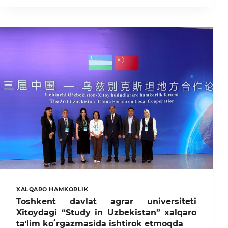
УНИВЕРСИТЕТА
НА
МОЛОДЕЖНОМ
ФЕСТИВАЛЕ
В
НУРАФШАНЕ
XALQARO HAMKORLIK
Toshkent davlat agrar universiteti
Xitoydagi “Study in Uzbekistan” xalqaro
taʼlim koʻrgazmasida ishtirok etmoqda