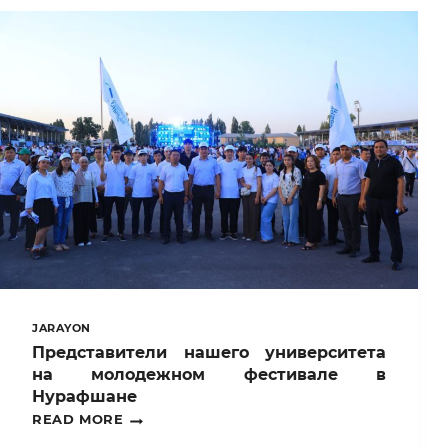
НА
РАБОТУ!
JARAYON
Представители нашего университета
на молодежном фестивале в
Нурафшане
ПРЕДСТАВИТЕЛИ
READ MORE
НАШЕГО