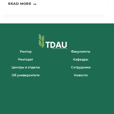
TOSHKENT
READ MORE
DAVLAT
AGRAR
UNIVERSITETI
XITOYDAGI
“STUDY
IN
UZBEKISTAN”
XALQARO
TAʼLIM
KOʻRGAZMASIDA
ISHTIROK
Ректор
Факультеты
ETMOQDA
Ректорат
Кафедры
Центры и отделы
Сотрудники
Об университете
Новости