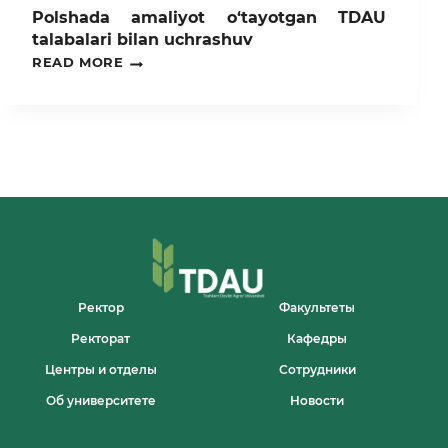
Polshada amaliyot o‘tayotgan TDAU
talabalari bilan uchrashuv
POLSHADA
READ MORE
AMALIYOT
O‘TAYOTGAN
TDAU
TALABALARI
BILAN
UCHRASHUV
Ректор
Факультеты
Ректорат
Кафедры
Центры и отделы
Сотрудники
Об университете
Новости