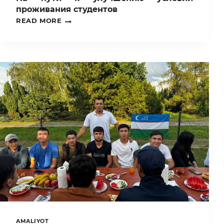
проживания студентов
НА
READ MORE
ПУТИ
К
УЛУЧШЕНИЮ
УСЛОВИЙ
ПРОЖИВАНИЯ
СТУДЕНТОВ
AMALIYOT