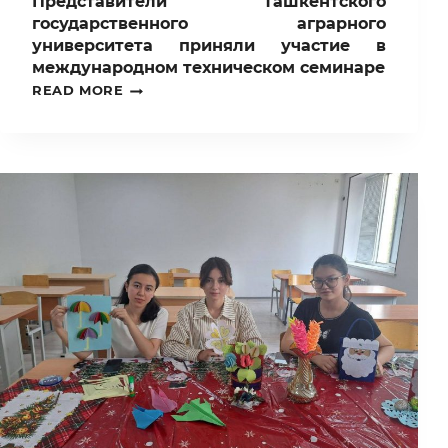
Представители Ташкентского
государственного аграрного
университета приняли участие в
международном техническом семинаре
ПРЕДСТАВИТЕЛИ
READ MORE
ТАШКЕНТСКОГО
ГОСУДАРСТВЕННОГО
АГРАРНОГО
УНИВЕРСИТЕТА
ПРИНЯЛИ
УЧАСТИЕ
В
МЕЖДУНАРОДНОМ
ТЕХНИЧЕСКОМ
СЕМИНАРЕ