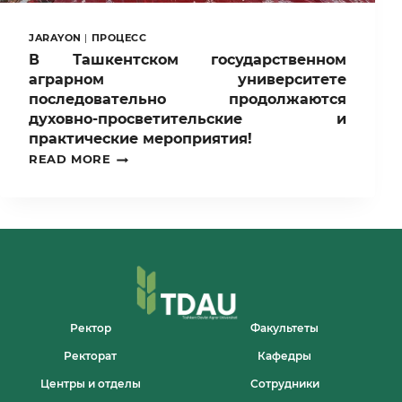
JARAYON
|
ПРОЦЕСС
В Ташкентском государственном
аграрном университете
последовательно продолжаются
духовно-просветительские и
практические мероприятия!
В
READ MORE
ТАШКЕНТСКОМ
ГОСУДАРСТВЕННОМ
АГРАРНОМ
УНИВЕРСИТЕТЕ
ПОСЛЕДОВАТЕЛЬНО
ПРОДОЛЖАЮТСЯ
ДУХОВНО-
ПРОСВЕТИТЕЛЬСКИЕ
И
ПРАКТИЧЕСКИЕ
МЕРОПРИЯТИЯ!
Ректор
Факультеты
Ректорат
Кафедры
Центры и отделы
Сотрудники