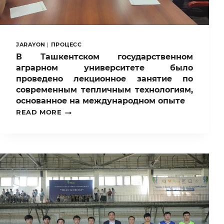
JARAYON
|
ПРОЦЕСС
В Ташкентском государственном
аграрном университете было
проведено лекционное занятие по
современным тепличным технологиям,
основанное на международном опыте
В
READ MORE
ТАШКЕНТСКОМ
ГОСУДАРСТВЕННОМ
АГРАРНОМ
УНИВЕРСИТЕТЕ
БЫЛО
ПРОВЕДЕНО
ЛЕКЦИОННОЕ
ЗАНЯТИЕ
ПО
СОВРЕМЕННЫМ
ТЕПЛИЧНЫМ
ТЕХНОЛОГИЯМ,
ОСНОВАННОЕ