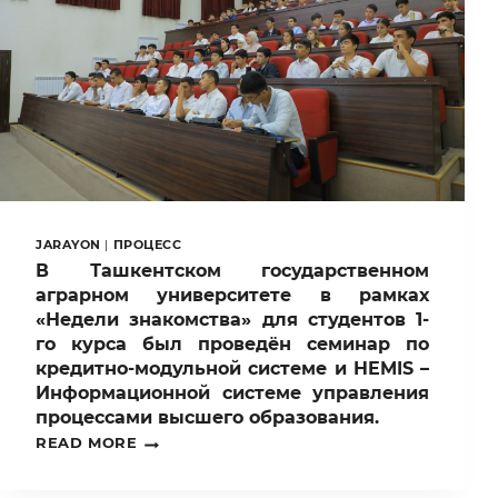
UZBEKISTAN
OLYMPIAD»
JARAYON
|
ПРОЦЕСС
В Ташкентском государственном
аграрном университете в рамках
«Недели знакомства» для студентов 1-
го курса был проведён семинар по
кредитно-модульной системе и HEMIS –
Информационной системе управления
процессами высшего образования.
В
READ MORE
ТАШКЕНТСКОМ
ГОСУДАРСТВЕННОМ