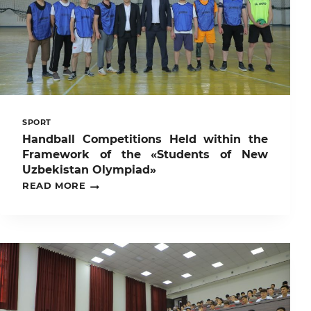
НА
МЕЖДУНАРОДНОМ
ОПЫТЕ
SPORT
Handball Competitions Held within the
Framework of the «Students of New
Uzbekistan Olympiad»
HANDBALL
READ MORE
COMPETITIONS
HELD
WITHIN
THE
FRAMEWORK
OF
THE
«STUDENTS
OF
NEW