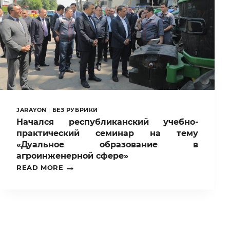
SAIDNOSIROVA
JARAYON
|
БЕЗ РУБРИКИ
Начался республиканский учебно-
практический семинар на тему
«Дуальное образование в
агроинженерной сфере»
НАЧАЛСЯ
READ MORE
РЕСПУБЛИКАНСКИЙ
УЧЕБНО-
ПРАКТИЧЕСКИЙ
СЕМИНАР
НА
ТЕМУ
«ДУАЛЬНОЕ