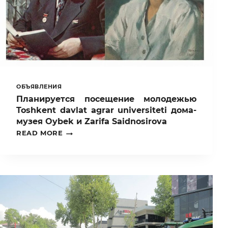
ОБЪЯВЛЕНИЯ
Планируется посещение молодежью
Toshkent davlat agrar universiteti дома-
музея Oybek и Zarifa Saidnosirova
ПЛАНИРУЕТСЯ
READ MORE
ПОСЕЩЕНИЕ
МОЛОДЕЖЬЮ
TOSHKENT
DAVLAT
AGRAR
UNIVERSITETI
ДОМА-
МУЗЕЯ
OYBEK
И
ZARIFA