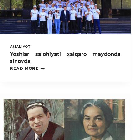
AMALIYOT
Yoshlar salohiyati xalqaro maydonda
sinovda
YOSHLAR
READ MORE
SALOHIYATI
XALQARO
MAYDONDA
SINOVDA