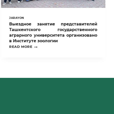
JARAYON
Выездное занятие представителей
Ташкентского государственного
аграрного университета организовано
в Институте зоологии
ВЫЕЗДНОЕ
READ MORE
ЗАНЯТИЕ
ПРЕДСТАВИТЕЛЕЙ
ТАШКЕНТСКОГО
ГОСУДАРСТВЕННОГО
АГРАРНОГО
УНИВЕРСИТЕТА
ОРГАНИЗОВАНО
В
ИНСТИТУТЕ
ЗООЛОГИИ