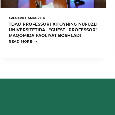
XALQARO HAMKORLIK
TDAU PROFESSORI XITOYNING NUFUZLI
UNIVERSITETIDA “GUEST PROFESSOR”
MAQOMIDA FAOLIYAT BOSHLADI
TDAU
READ MORE
PROFESSORI
XITOYNING
NUFUZLI
UNIVERSITETIDA
“GUEST
PROFESSOR”
MAQOMIDA
FAOLIYAT
BOSHLADI