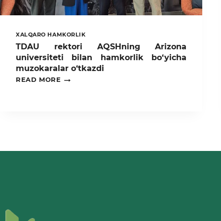
XALQARO HAMKORLIK
TDAU rektori AQSHning Arizona
universiteti bilan hamkorlik bo‘yicha
muzokaralar o‘tkazdi
TDAU
READ MORE
REKTORI
AQSHNING
ARIZONA
UNIVERSITETI
BILAN
HAMKORLIK
BO‘YICHA
MUZOKARALAR
O‘TKAZDI