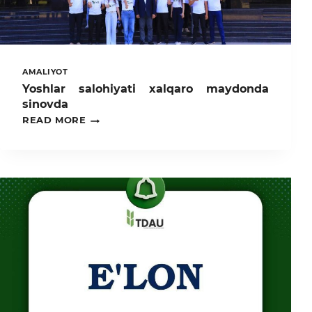
AMALIYOT
Yoshlar salohiyati xalqaro maydonda
sinovda
YOSHLAR
READ MORE
SALOHIYATI
XALQARO
MAYDONDA
SINOVDA