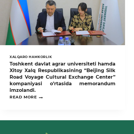
XALQARO HAMKORLIK
Toshkent davlat agrar universiteti hamda
Xitoy Xalq Respublikasining “Beijing Silk
Road Voyage Cultural Exchange Center”
kompaniyasi o’rtasida memorandum
imzolandi.
TOSHKENT
READ MORE
DAVLAT
AGRAR
UNIVERSITETI
HAMDA
XITOY
XALQ
RESPUBLIKASINING