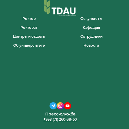
“BEIJING
SILK
ROAD
VOYAGE
Ректор
Факультеты
CULTURAL
Ректорат
Кафедры
EXCHANGE
CENTER”
Центры и отделы
Сотрудники
KOMPANIYASI
O’RTASIDA
Об университете
Новости
MEMORANDUM
IMZOLANDI.
Пресс-служба
+998 (71) 260-38-60