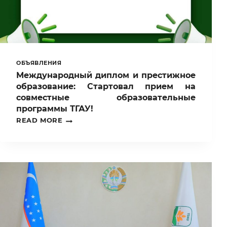
ОБЪЯВЛЕНИЯ
Международный диплом и престижное
образование: Стартовал прием на
совместные образовательные
программы ТГАУ!
МЕЖДУНАРОДНЫЙ
READ MORE
ДИПЛОМ
И
ПРЕСТИЖНОЕ
ОБРАЗОВАНИЕ:
СТАРТОВАЛ
ПРИЕМ
НА
СОВМЕСТНЫЕ
ОБРАЗОВАТЕЛЬНЫЕ
ПРОГРАММЫ
ТГАУ!