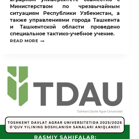
Министерством по чрезвычайным
ситуациям Республики Узбекистан, а
также управлениями города Ташкента
и Ташкентской области проведено
специальное тактико-учебное учение.
В
READ MORE
ТАШКЕНТСКОМ
ГОСУДАРСТВЕННОМ
АГРАРНОМ
УНИВЕРСИТЕТЕ
СОВМЕСТНО
С
МИНИСТЕРСТВОМ
ПО
ЧРЕЗВЫЧАЙНЫМ
СИТУАЦИЯМ
РЕСПУБЛИКИ
УЗБЕКИСТАН,
А
ТАКЖЕ
УПРАВЛЕНИЯМИ
ГОРОДА
ТАШКЕНТА
И