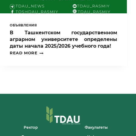
ТАШКЕНТСКОЙ
ОБЛАСТИ
ПРОВЕДЕНО
СПЕЦИАЛЬНОЕ
ТАКТИКО-
ОБЪЯВЛЕНИЯ
УЧЕБНОЕ
В Ташкентском государственном
УЧЕНИЕ.
аграрном университете определены
даты начала 2025/2026 учебного года!
В
READ MORE
ТАШКЕНТСКОМ
ГОСУДАРСТВЕННОМ
АГРАРНОМ
УНИВЕРСИТЕТЕ
ОПРЕДЕЛЕНЫ
ДАТЫ
НАЧАЛА
2025/2026
УЧЕБНОГО
ГОДА!
Ректор
Факультеты