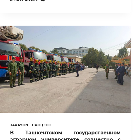
ТГАУ
ВЫСТУПИЛ
С
ПРЕЗЕНТАЦИЕЙ
В
КИТАЕ
В
РАМКАХ
ПРОЕКТА
«ИНТЕГРИРОВАННЫЕ
ТЕХНОЛОГИИ
КОНТРОЛЯ
ЗАБОЛЕВАНИЙ
ПШЕНИЦЫ»
JARAYON
|
ПРОЦЕСС
В Ташкентском государственном
аграрном университете совместно с