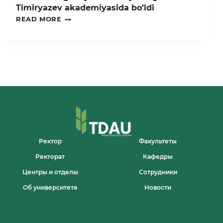
Timiryazev akademiyasida bo’ldi
TDAU
READ MORE
DELEGATSIYASI
ROSSIYANING
NUFUZLI
TIMIRYAZEV
AKADEMIYASIDA
BO’LDI
Ректор
Факультеты
Ректорат
Кафедры
Центры и отделы
Сотрудники
Об университете
Новости