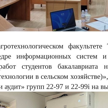
ротехнологическом факультете Т
федре информационных систем и
абот студентов бакалавриата 
ехнологии в сельском хозяйстве)»,
 аудит» групп 22-97 и 22-99i на в