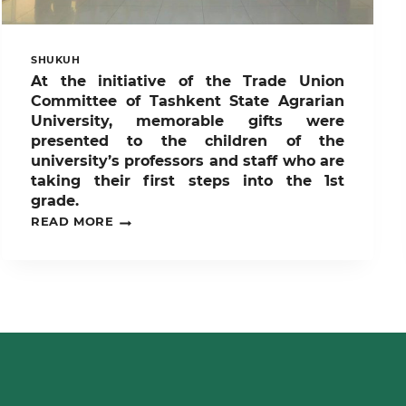
SHUKUH
At the initiative of the Trade Union
Committee of Tashkent State Agrarian
University, memorable gifts were
presented to the children of the
university’s professors and staff who are
taking their first steps into the 1st
grade.
AT
READ MORE
THE
INITIATIVE
OF
THE
TRADE
UNION
COMMITTEE
OF
TASHKENT
STATE
AGRARIAN
UNIVERSITY,