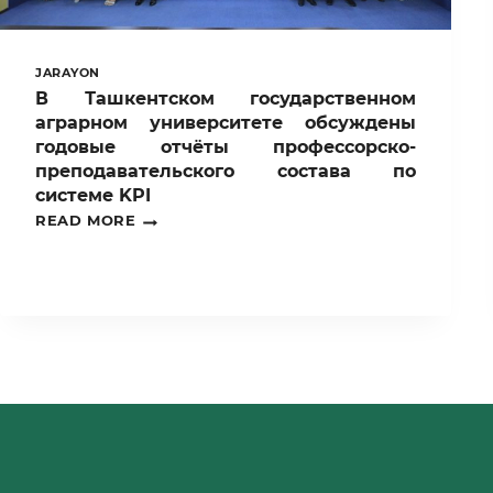
JARAYON
В Ташкентском государственном
аграрном университете обсуждены
годовые отчёты профессорско-
преподавательского состава по
системе KPI
В
READ MORE
ТАШКЕНТСКОМ
ГОСУДАРСТВЕННОМ
АГРАРНОМ
УНИВЕРСИТЕТЕ
ОБСУЖДЕНЫ
ГОДОВЫЕ
ОТЧЁТЫ
ПРОФЕССОРСКО-
ПРЕПОДАВАТЕЛЬСКОГО
СОСТАВА
ПО
СИСТЕМЕ
KPI