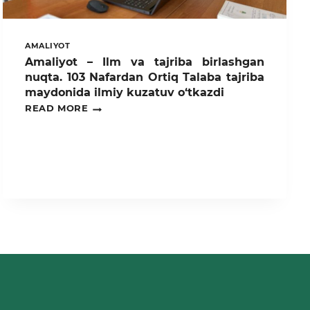
AMALIYOT
Amaliyot – Ilm va tajriba birlashgan
nuqta. 103 Nafardan Ortiq Talaba tajriba
maydonida ilmiy kuzatuv o‘tkazdi
AMALIYOT
READ MORE
–
ILM
VA
TAJRIBA
BIRLASHGAN
NUQTA.
103
NAFARDAN
ORTIQ
TALABA
TAJRIBA
MAYDONIDA
ILMIY
KUZATUV
O‘TKAZDI