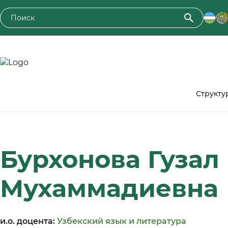
Toshkent davlat agrar universiteti
Структу
Бурхонова Гузал
Мухаммадиевна
и.о. доцента:
Узбекский язык и литература