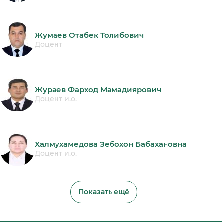
Жумаев Отабек Толибович
Доцент
Жураев Фарход Мамадиярович
Доцент и.о.
Халмухамедова Зебохон Бабахановна
Доцент и.о.
Показать ещё