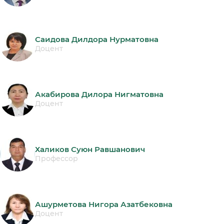
Саидова Дилдора Нурматовна
Доцент
Акабирова Дилора Нигматовна
Доцент
Халиков Суюн Равшанович
Профессор
Ашурметова Нигора Азатбековна
Доцент