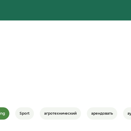
ing
Sport
агротехнический
арендовать
а