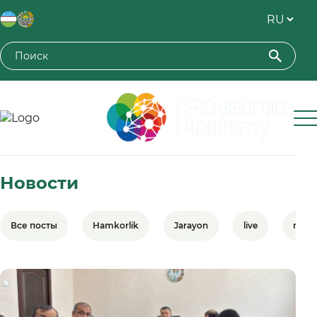
Toshkent davlat agrar universiteti
Новости
Все посты
Hamkorlik
Jarayon
live
meet