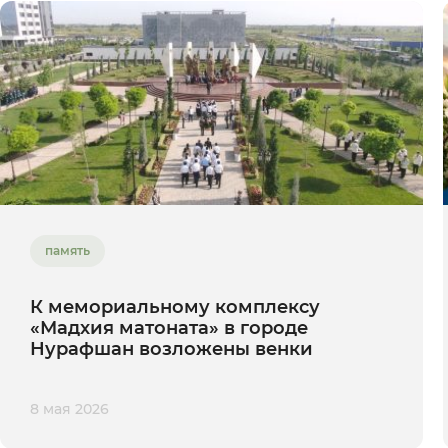
память
К мемориальному комплексу
«Мадхия матоната» в городе
Нурафшан возложены венки
8 мая 2026