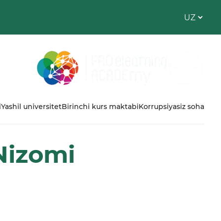
i
Yashil universitet
Birinchi kurs maktabi
Korrupsiyasiz soha
Nizomi