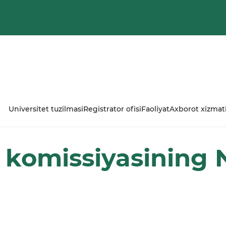
Universitet tuzilmasi
Registrator ofisi
Faoliyat
Axborot xizmat
 komissiyasining 