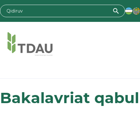
Toshkent davlat agrar universiteti
Bakalavriat qabul