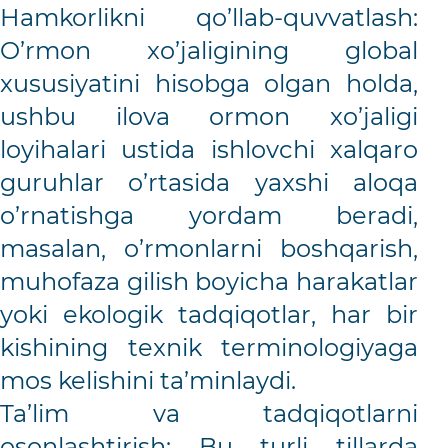
Hamkorlikni qo’llab-quvvatlash:
O’rmon xo’jaligining global
xususiyatini hisobga olgan holda,
ushbu ilova ormon xo’jaligi
loyihalari ustida ishlovchi xalqaro
guruhlar o’rtasida yaxshi aloqa
o’rnatishga yordam beradi,
masalan, o’rmonlarni boshqarish,
muhofaza gilish boyicha harakatlar
yoki ekologik tadqiqotlar, har bir
kishining texnik terminologiyaga
mos kelishini ta’minlaydi.
Ta’lim va tadqiqotlarni
osonlashtirish: Bu turli tillarda