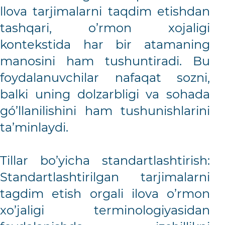
llova tarjimalarni taqdim etishdan
tashqari, o’rmon xojaligi
kontekstida har bir atamaning
manosini ham tushuntiradi. Bu
foydalanuvchilar nafaqat sozni,
balki uning dolzarbligi va sohada
gó’llanilishini ham tushunishlarini
ta’minlaydi.
Tillar bo’yicha standartlashtirish:
Standartlashtirilgan tarjimalarni
tagdim etish orgali ilova o’rmon
xo’jaligi terminologiyasidan