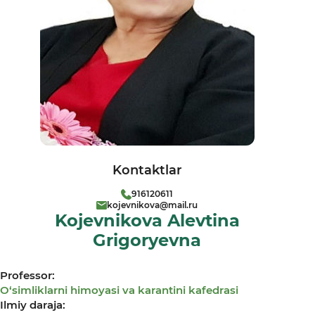
Kontaktlar
916120611
kojevnikova@mail.ru
Kojevnikova Alevtina
Grigoryevna
Professor:
О‘simliklarni himoyasi va karantini kafedrasi
Ilmiy daraja: