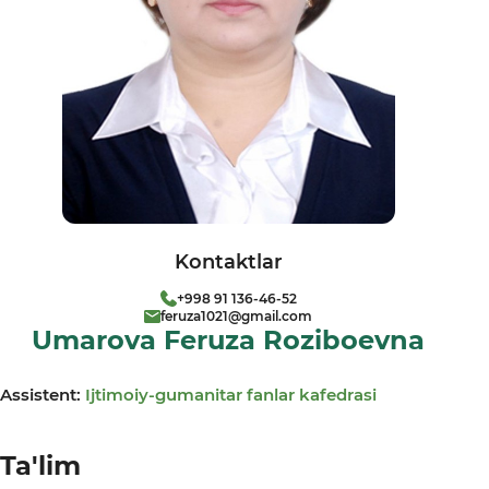
Kontaktlar
+998 91 136-46-52
feruza1021@gmail.com
Umarova Feruza Roziboevna
Assistent:
Ijtimoiy-gumanitar fanlar kafedrasi
Ta'lim