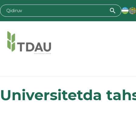
Toshkent davlat agrar universiteti
Universitetda tahs