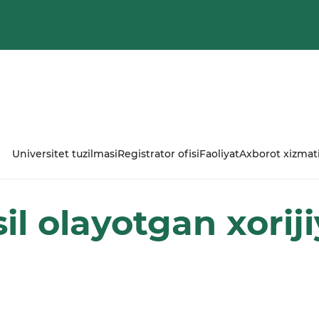
Universitet tuzilmasi
Registrator ofisi
Faoliyat
Axborot xizmat
il olayotgan xoriji