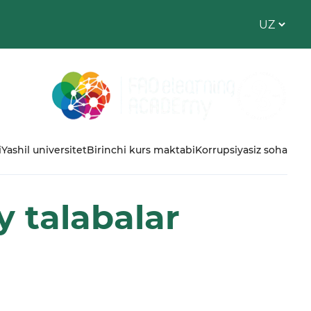
i
Yashil universitet
Birinchi kurs maktabi
Korrupsiyasiz soha
y talabalar