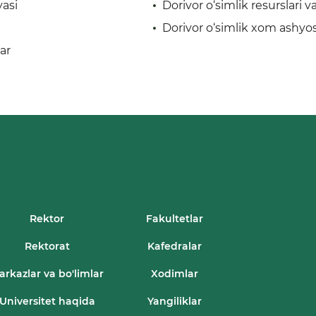
yasi
Dorivor o‘simlik resurslari 
Dorivor o‘simlik xom ashyos
ar
Rektor
Fakultetlar
Rektorat
Kafedralar
arkazlar va bo'limlar
Xodimlar
Universitet haqida
Yangiliklar