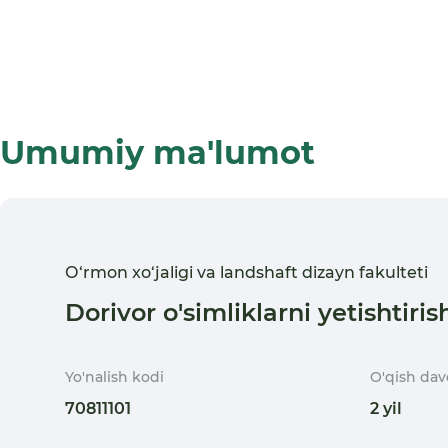
Umumiy ma'lumot
О‘rmon xо‘jaligi va landshaft dizayn fakulteti
Dorivor o'simliklarni yetishtiri
Yo'nalish kodi
O'qish dav
70811101
2 yil