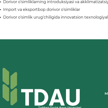
Dorivor o‘simliklarning introduksiyasi va akklimatizatsi
Import va eksportbop dorivor o‘simliklar
Dorivor o‘simlik urug‘chiligida innovatsion texnologiyal
M