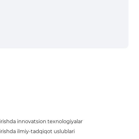
tirishda innovatsion texnologiyalar
tirishda ilmiy-tadqiqot uslublari