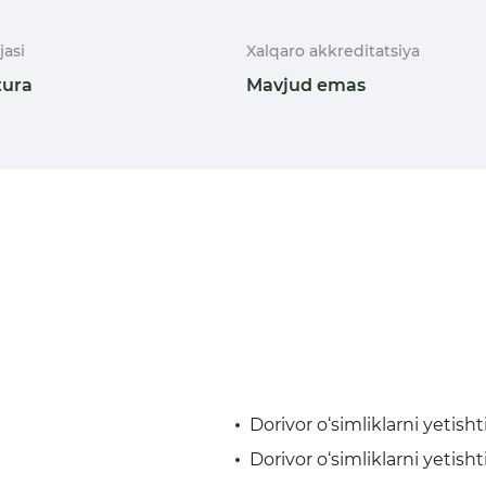
jasi
Xalqaro akkreditatsiya
tura
Mavjud emas
Dorivor o‘simliklarni yetish
Dorivor o‘simliklarni yetish