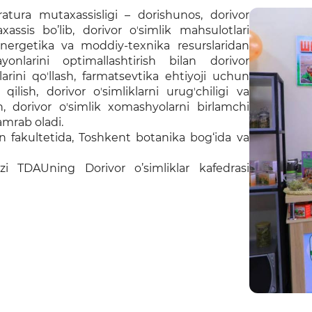
tratura mutaxassisligi – dorishunos, dorivor
xassis bo’lib, dorivor oʼsimlik mahsulotlari
 energetika va moddiy-texnika resurslaridan
onlarini optimallashtirish bilan dorivor
arini qoʼllash, farmatsevtika ehtiyoji uchun
qilish, dorivor oʼsimliklarni urugʼchiligi va
sh, dorivor oʼsimlik xomashyolarni birlamchi
amrab oladi.
yn fakultetida, Toshkent botanika bog‘ida va
i TDAUning Dorivor o’simliklar kafedrasi