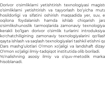
Dorivor oʼsimliklarni yetishtirish texnologiyasi magis
o‘simliklarni yetishtirish va tayyorlash bo‘yicha muta
hosildorligi va sifatini oshirish maqsadida yer, suv,
oqilona foydalanish hamda ishlab chiqarish jaray
oʼsimlikshunoslik tarmoqlarida zamonaviy texnologiyal
kerakli bo’lgan dorivor o’simlik turlarini introduksiya 
koʼchatchiligining zamonaviy texnologiyalarini qoʼlla
qayta ishlash va saqlash texnologiyalari tashkil etishni q
Dars mashg‘ulotlari О‘rmon xо‘jaligi va landshaft diza
O‘rmon xо‘jaligi ilmiy-tadqiqot institutida olib boriladi.
Yo‘nalishning asosiy ilmiy va o‘quv-metodik markaz
hisoblanadi.