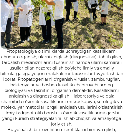
Fitopatologiya o‘simliklarda uchraydigan kasalliklarni
chuqur o‘rganish, ularni aniqlash (diagnostika), tahlil qilish,
tarqalish mexanizmlarini tushunish hamda ularni samarali
usullar bilan nazorat qilish bo‘yicha ilmiy va amaliy
bilimlarga ega yuqori malakali mutaxassislar tayyorlashdan
iborat. Fitopatogenlarni o‘rganish viruslar, zamburug‘lar,
bakteriyalar va boshqa kasallik chaqiruvchilarning
biologiyasi va tasnifini o‘rganish demakdir. Kasalliklarni
aniqlash va diagnostika qilish – laboratoriya va dala
sharoitida o‘simlik kasalliklarini mikroskopiya, serologik va
molekulyar metodlari orqali aniqlash usullarini o‘zlashtirish
Ilmiy-tadqiqot olib borish – o‘simlik kasalliklariga qarshi
yangi kurash strategiyalarini ishlab chiqish va amaliyotga
joriy etish.
Bu yo‘nalish bitiruvchilari o‘simliklarni himoya qilish,