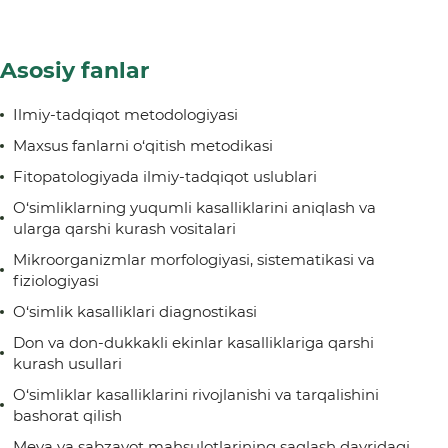
Asosiy fanlar
Ilmiy-tadqiqot metodologiyasi
Maxsus fanlarni o‘qitish metodikasi
Fitopatologiyada ilmiy-tadqiqot uslublari
O‘simliklarning yuqumli kasalliklarini aniqlash va
ularga qarshi kurash vositalari
Mikroorganizmlar morfologiyasi, sistematikasi va
fiziologiyasi
O‘simlik kasalliklari diagnostikasi
Don va don-dukkakli ekinlar kasalliklariga qarshi
kurash usullari
O‘simliklar kasalliklarini rivojlanishi va tarqalishini
bashorat qilish
Meva va sabzavot mahsulotlarining saqlash davridagi