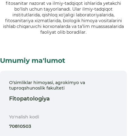
fitosanitar nazorat va ilmiy-tadqiqot ishlarida yetakchi
bo‘lish uchun tayyorlanadi. Ular ilmiy-tadqiqot
institutlarida, qishloq xo‘jaligi laboratoriyalarida,
fitosanitariya xizmatlarida, biologik himoya vositalarini
ishlab chiqaruvchi korxonalarda va ta’lim muassasalarida
faoliyat olib boradilar.
Umumiy ma'lumot
О‘simliklar himoyasi, agrokimyo va
tuproqshunoslik fakulteti
Fitopatologiya
Yo'nalish kodi
70810503