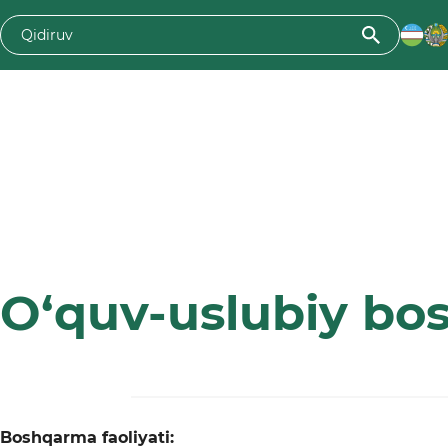
O‘quv-uslubiy b
Boshqarma faoliyati: