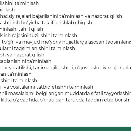
ilishini ta’minlash
minlash
axsiy rejalari bajarilishini ta’minlash va nazorat qilish
ashtirish bo‘yicha takliflar ishlab chiqish
inlash, tahlil qilish
k ish rejasini tuzilishini ta’minlash
 to‘g‘ri va mavjud me’yoriy hujjatlarga asosan taqsimlanis
 ularni taqsimlanishini ta’minlash
ash va nazorat qilish
saqlanishini ta’minlash
r yaratilishi, tarjima qilinishini, o‘quv-uslubiy majmualar
ilan ta’minlash
ishini ta’minlash
 va vositalarini tatbiq etishni ta’minlash
shli masalalarni belgilangan muddatda sifatli tayyorlashi
ikka o‘z vaqtida, o‘rnatilgan tartibda taqdim etib borish