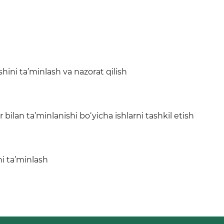
hini ta’minlash va nazorat qilish
 bilan ta’minlanishi bo‘yicha ishlarni tashkil etish
ni ta’minlash