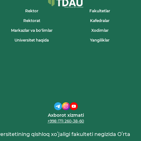
Rektor
Fakultetlar
Rektorat
Kafedralar
Markazlar va bo'limlar
Xodimlar
Universitet haqida
Yangiliklar
Axborot xizmati
+998 (71) 260-38-60
rsitetining qishloq xoʻjaligi fakulteti negizida Oʻrta Osiy