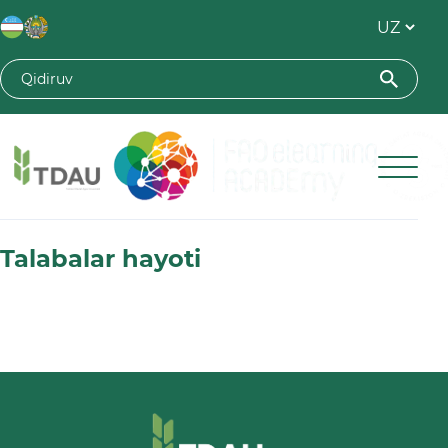
Toshkent davlat agrar universiteti
Talabalar hayoti