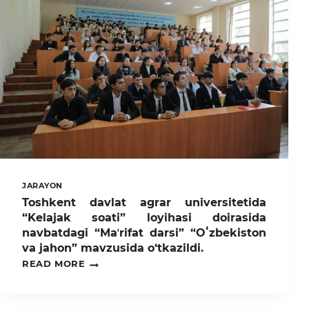
S.
BOBOYEV
TOMONIDAN
O‘SIMLIKLAR
HIMOYASI,
AGROKIMYO
VA
TUPROQSHUNOSLIK
HAMDA
AGROMUHANDISLIK
VA
AGROTEXNOLOGIYALAR
FAKULTETLARIDAGI
DARS
MASHG‘ULOTLARI
O‘RGANILDI
JARAYON
Toshkent davlat agrar universitetida
“Kelajak soati” loyihasi doirasida
navbatdagi “Maʼrifat darsi” “Oʻzbekiston
va jahon” mavzusida o‘tkazildi.
TOSHKENT
READ MORE
DAVLAT
AGRAR
UNIVERSITETIDA