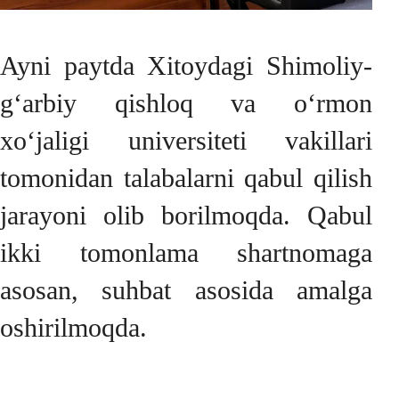
Ayni paytda Xitoydagi Shimoliy-
g‘arbiy qishloq va o‘rmon
xo‘jaligi universiteti vakillari
tomonidan talabalarni qabul qilish
jarayoni olib borilmoqda. Qabul
ikki tomonlama shartnomaga
asosan, suhbat asosida amalga
oshirilmoqda.