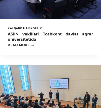
XALQARO HAMKORLIK
ASIIN vakillari Toshkent davlat agrar
universitetida
ASIIN
READ MORE
VAKILLARI
TOSHKENT
DAVLAT
AGRAR
UNIVERSITETIDA