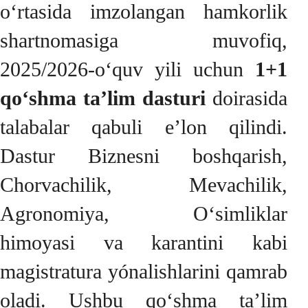
o‘rtasida imzolangan hamkorlik
shartnomasiga muvofiq,
2025/2026-o‘quv yili uchun
1+1
qo‘shma ta’lim dasturi
doirasida
talabalar qabuli e’lon qilindi.
Dastur Biznesni boshqarish,
Chorvachilik, Mevachilik,
Agronomiya, O‘simliklar
himoyasi va karantini kabi
magistratura yónalishlarini qamrab
oladi. Ushbu qo‘shma ta’lim