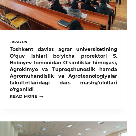
JARAYON
Toshkent davlat agrar universitetining
O‘quv ishlari bo‘yicha prorektori S.
Boboyev tomonidan O‘simliklar himoyasi,
Agrokimyo va Tuproqshunoslik hamda
Agromuhandislik va Agrotexnologiyalar
fakultetlaridagi dars mashg‘ulotlari
o‘rganildi
TOSHKENT
READ MORE
DAVLAT
AGRAR
UNIVERSITETINING
O‘QUV
ISHLARI
BO‘YICHA
PROREKTORI