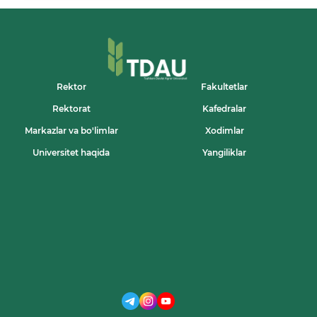
“KELAJAK
SOATI”
LOYIHASI
DOIRASIDA
NAVBATDAGI
“MAʼRIFAT
DARSI”
“OʻZBEKISTON
Rektor
Fakultetlar
VA
Rektorat
Kafedralar
JAHON”
MAVZUSIDA
Markazlar va bo'limlar
Xodimlar
O‘TKAZILDI.
Universitet haqida
Yangiliklar