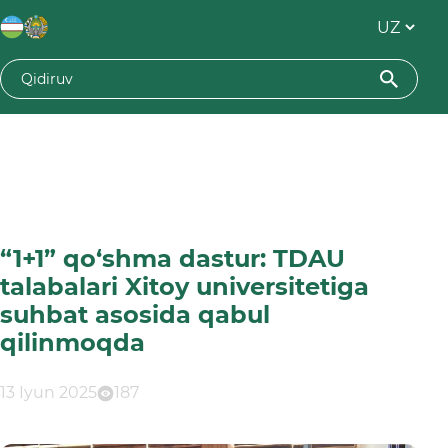
“1+1” qo‘shma dastur: TDAU
talabalari Xitoy universitetiga
suhbat asosida qabul
qilinmoqda
13 Iyun 2025
187