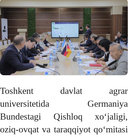
Toshkent davlat agrar
universitetida Germaniya
Bundestagi Qishloq xo‘jaligi,
oziq-ovqat va taraqqiyot qo‘mitasi