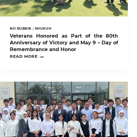
NO RUBRIK
|
SHUKUH
Veterans Honored as Part of the 80th
Anniversary of Victory and May 9 – Day of
Remembrance and Honor
VETERANS
READ MORE
HONORED
AS
PART
OF
THE
80TH
ANNIVERSARY
OF
VICTORY
AND
MAY
9
–
DAY
OF