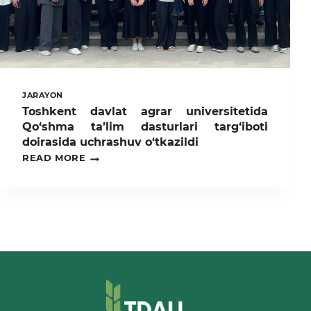
REMEMBRANCE
AND
HONOR
JARAYON
Toshkent davlat agrar universitetida
Qo‘shma ta’lim dasturlari targ‘iboti
doirasida uchrashuv o‘tkazildi
TOSHKENT
READ MORE
DAVLAT
AGRAR
UNIVERSITETIDA
QO‘SHMA
TA’LIM
DASTURLARI
TARG‘IBOTI
DOIRASIDA
UCHRASHUV
O‘TKAZILDI