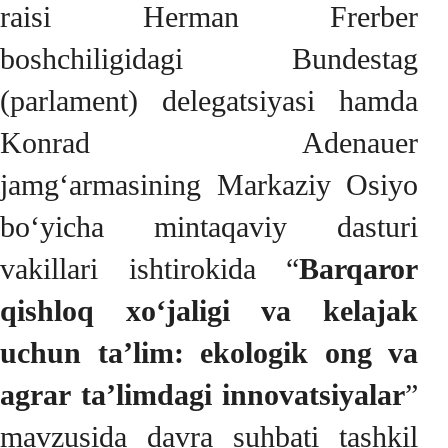
raisi Herman Frerber
boshchiligidagi Bundestag
(parlament) delegatsiyasi hamda
Konrad Adenauer
jamg‘armasining Markaziy Osiyo
bo‘yicha mintaqaviy dasturi
vakillari ishtirokida “
Barqaror
qishloq xo‘jaligi va kelajak
uchun ta’lim: ekologik ong va
agrar ta’limdagi innovatsiyalar
”
mavzusida davra suhbati tashkil