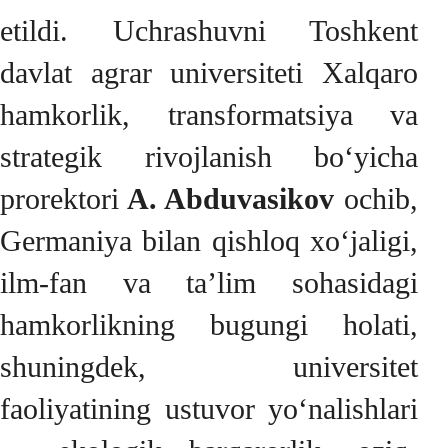
etildi. Uchrashuvni Toshkent
davlat agrar universiteti Xalqaro
hamkorlik, transformatsiya va
strategik rivojlanish bo‘yicha
prorektori
A. Abduvasikov
ochib,
Germaniya bilan qishloq xo‘jaligi,
ilm-fan va ta’lim sohasidagi
hamkorlikning bugungi holati,
shuningdek, universitet
faoliyatining ustuvor yo‘nalishlari