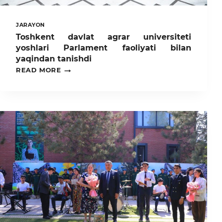
JARAYON
Toshkent davlat agrar universiteti
yoshlari Parlament faoliyati bilan
yaqindan tanishdi
TOSHKENT
READ MORE
DAVLAT
AGRAR
UNIVERSITETI
YOSHLARI
PARLAMENT
FAOLIYATI
BILAN
YAQINDAN
TANISHDI