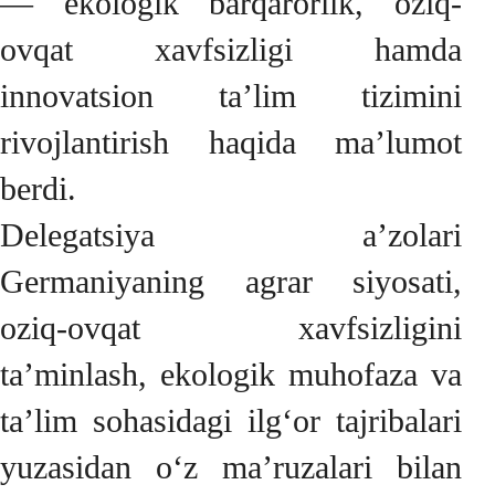
— ekologik barqarorlik, oziq-
ovqat xavfsizligi hamda
innovatsion ta’lim tizimini
rivojlantirish haqida ma’lumot
berdi.
Delegatsiya a’zolari
Germaniyaning agrar siyosati,
oziq-ovqat xavfsizligini
ta’minlash, ekologik muhofaza va
ta’lim sohasidagi ilg‘or tajribalari
yuzasidan o‘z ma’ruzalari bilan