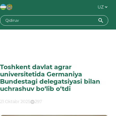
Toshkent davlat agrar
universitetida Germaniya
Bundestagi delegatsiyasi bilan
uchrashuv bo‘lib o‘tdi
21 Oktabr 2025
297