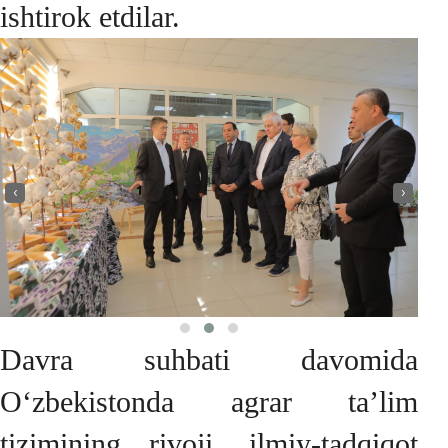
ishtirok etdilar.
‹
›
Davra suhbati davomida
O‘zbekistonda agrar ta’lim
tizimining rivoji, ilmiy-tadqiqot