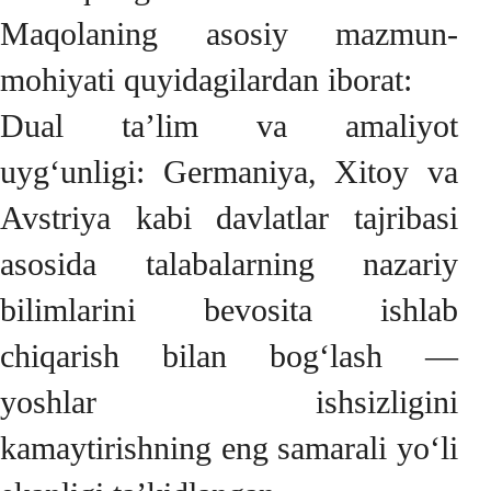
Maqolaning asosiy mazmun-
mohiyati quyidagilardan iborat:
Dual ta’lim va amaliyot
uyg‘unligi: Germaniya, Xitoy va
Avstriya kabi davlatlar tajribasi
asosida talabalarning nazariy
bilimlarini bevosita ishlab
chiqarish bilan bog‘lash —
yoshlar ishsizligini
kamaytirishning eng samarali yo‘li