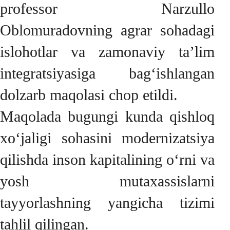
professor Narzullo
Oblomuradovning agrar sohadagi
islohotlar va zamonaviy ta’lim
integratsiyasiga bag‘ishlangan
dolzarb maqolasi chop etildi.
Maqolada bugungi kunda qishloq
xo‘jaligi sohasini modernizatsiya
qilishda inson kapitalining o‘rni va
yosh mutaxassislarni
tayyorlashning yangicha tizimi
tahlil qilingan.