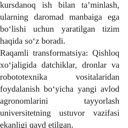
kursdanoq ish bilan ta’minlash,
ularning daromad manbaiga ega
bo‘lishi uchun yaratilgan tizim
haqida so‘z boradi.
Raqamli transformatsiya: Qishloq
xo‘jaligida datchiklar, dronlar va
robototexnika vositalaridan
foydalanish bo‘yicha yangi avlod
agronomlarini tayyorlash
universitetning ustuvor vazifasi
ekanligi qayd etilgan.