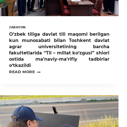
JARAYON
O‘zbek tiliga davlat tili maqomi berilgan
kun munosabati bilan Toshkent davlat
agrar universitetining barcha
fakultetlarida “Til – millat ko‘zgusi” shiori
ostida ma’naviy-ma’rifiy tadbirlar
o‘tkazildi
O‘ZBEK
READ MORE
TILIGA
DAVLAT
TILI
MAQOMI
BERILGAN
KUN
MUNOSABATI
BILAN
TOSHKENT
DAVLAT
AGRAR