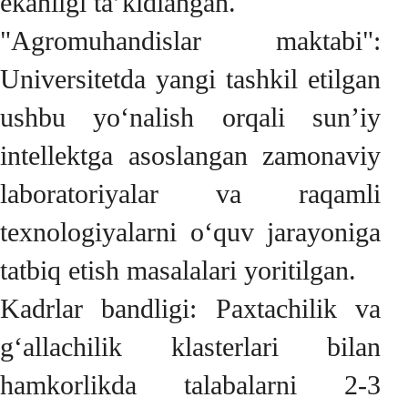
ekanligi ta’kidlangan.
"Agromuhandislar maktabi":
Universitetda yangi tashkil etilgan
ushbu yo‘nalish orqali sun’iy
intellektga asoslangan zamonaviy
laboratoriyalar va raqamli
texnologiyalarni o‘quv jarayoniga
tatbiq etish masalalari yoritilgan.
Kadrlar bandligi: Paxtachilik va
g‘allachilik klasterlari bilan
hamkorlikda talabalarni 2-3