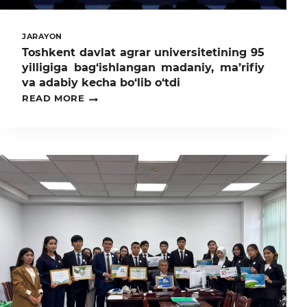
JARAYON
Toshkent davlat agrar universitetining 95
yilligiga bag‘ishlangan madaniy, ma’rifiy
va adabiy kecha bo‘lib o‘tdi
TOSHKENT
READ MORE
DAVLAT
AGRAR
UNIVERSITETINING
95
YILLIGIGA
BAG‘ISHLANGAN
MADANIY,
MA’RIFIY
VA
ADABIY
KECHA
BO‘LIB
O‘TDI