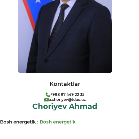
Kontaktlar
+998 97 449 22 35
a.choriyev@tdau.uz
Choriyev Ahmad
Bosh energetik :
Bosh energetik