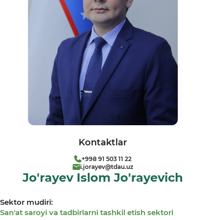
Kontaktlar
+998 91 503 11 22
i.jorayev@tdau.uz
Jo'rayev Islom Jo'rayevich
Sektor mudiri:
San'at saroyi va tadbirlarni tashkil etish sektori