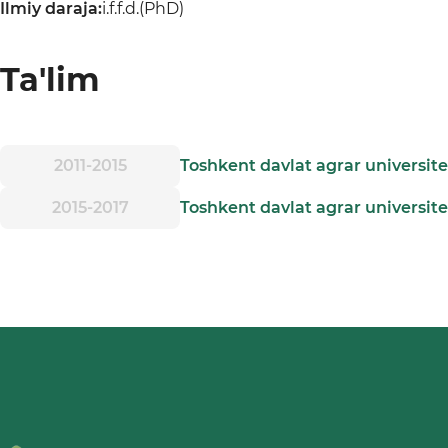
Ilmiy daraja:
i.f.f.d.(PhD)
Ta'lim
2011-2015
Toshkent davlat agrar universite
2015-2017
Toshkent davlat agrar universite