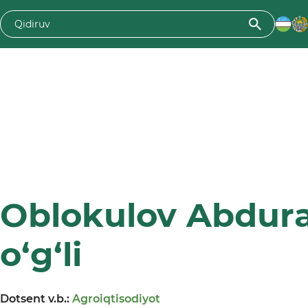
Oblokulov Abdura
o‘g‘li
Dotsent v.b.:
Agroiqtisodiyot