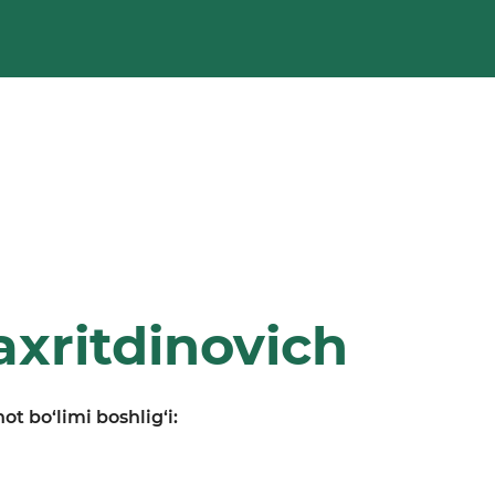
xritdinovich
ot bo‘limi boshlig‘i: