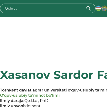
Xasanov Sardor Fa
Toshkent davlat agrar universiteti o‘quv-uslubiy ta’min
O‘quv-uslubiy ta'minot bo‘limi
Ilmiy daraja:
Q.x.f.f.d., PhD
Ilmiy unvoni:
dotsent