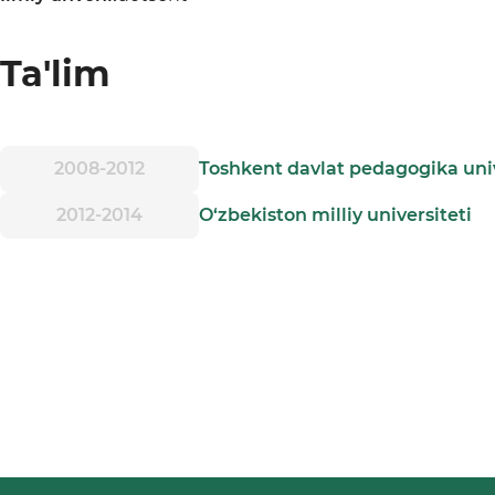
Ta'lim
2008-2012
Toshkent davlat pedagogika univ
2012-2014
O‘zbekiston milliy universiteti