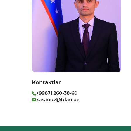
Kontaktlar
+99871 260-38-60
xasanov@tdau.uz