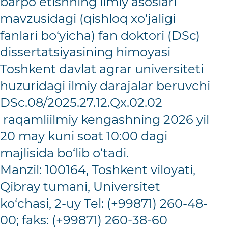
barpo etishning ilmiy asoslari”
mavzusidagi (qishloq xо‘jaligi
fanlari bо‘yicha) fan doktori (DSc)
dissertatsiyasining himoyasi
Toshkent davlat agrar universiteti
huzuridagi ilmiy darajalar beruvchi
DSc.08/2025.27.12.Qx.02.02
raqamliilmiy kengashning 2026 yil
20 may kuni soat 10:00 dagi
majlisida bо‘lib о‘tadi.
Manzil: 100164, Toshkent viloyati,
Qibray tumani, Universitet
kо‘chasi, 2-uy Tel: (+99871) 260-48-
00; faks: (+99871) 260-38-60