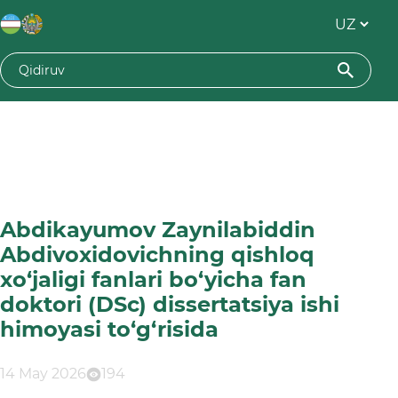
Abdikayumov Zaynilabiddin
Abdivoxidovichning qishloq
xo‘jaligi fanlari bo‘yicha fan
doktori (DSc) dissertatsiya ishi
himoyasi to‘g‘risida
14 May 2026
194