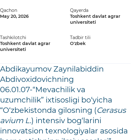
Qachon
Qayerda
May 20, 2026
Toshkent davlat agrar
universiteti
Tashkilotchi
Tadbir tili
Toshkent davlat agrar
O'zbek
universiteti
Abdikayumov Zaynilabiddin
Abdivoxidovichning
06.01.07-“Mevachilik va
uzumchilik” ixtisosligi bо‘yicha
“O‘zbekistonda gilosning (
Cerasus
avium L.
) intensiv bog‘larini
innovatsion texnologiyalar asosida