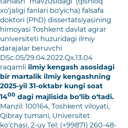
tanlash” mavzusidagi (qishloq
xо‘jaligi fanlari bо‘yicha) falsafa
doktori (PhD) dissertatsiyasining
himoyasi Toshkent davlat agrar
universiteti huzuridagi ilmiy
darajalar beruvchi
DSc.05/29.04.2022.Qx.13.04
raqamli
ilmiy kengash asosidagi
bir martalik ilmiy kengashning
2025-yil 31-oktabr kungi soat
00
14
dagi majlisida bо‘lib о‘tadi.
Manzil: 100164, Toshkent viloyati,
Qibray tumani, Universitet
kо‘chasi, 2-uy Tel: (+99871) 260-48-