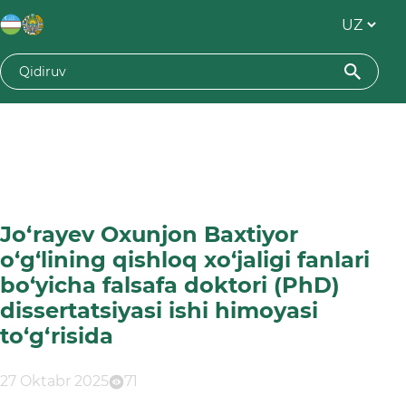
Jo‘rayev Oxunjon Baxtiyor
o‘g‘lining qishloq xо‘jaligi fanlari
bо‘yicha falsafa doktori (PhD)
dissertatsiyasi ishi himoyasi
tо‘g‘risida
27 Oktabr 2025
71