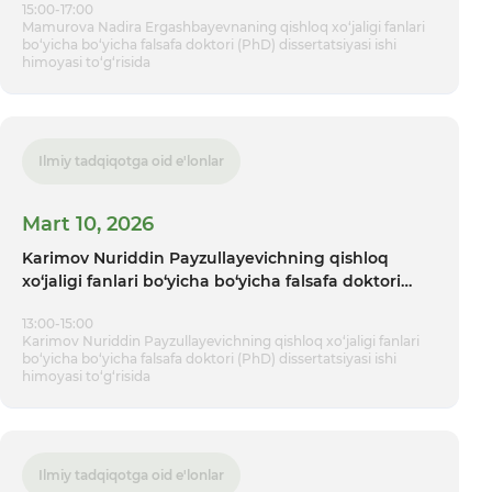
15:00-17:00
Mamurova Nadira Ergashbayevnaning qishloq xo‘jaligi fanlari
bo‘yicha bo‘yicha falsafa doktori (PhD) dissertatsiyasi ishi
himoyasi tо‘g‘risida
Ilmiy tadqiqotga oid e'lonlar
Mart 10, 2026
Karimov Nuriddin Payzullayevichning qishloq
xo‘jaligi fanlari bo‘yicha bo‘yicha falsafa doktori
(PhD) dissertatsiyasi ishi himoyasi tо‘g‘risida
13:00-15:00
Karimov Nuriddin Payzullayevichning qishloq xo‘jaligi fanlari
bo‘yicha bo‘yicha falsafa doktori (PhD) dissertatsiyasi ishi
himoyasi tо‘g‘risida
Ilmiy tadqiqotga oid e'lonlar