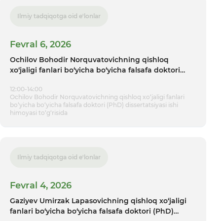
Ilmiy tadqiqotga oid e'lonlar
Fevral 6, 2026
Ochilov Bohodir Norquvatovichning qishloq
xo‘jaligi fanlari bo‘yicha bo‘yicha falsafa doktori
(PhD) dissertatsiyasi ishi himoyasi tо‘g‘risida
12:00-14:00
Ochilov Bohodir Norquvatovichning qishloq xo‘jaligi fanlari
bo‘yicha bo‘yicha falsafa doktori (PhD) dissertatsiyasi ishi
himoyasi tо‘g‘risida
Ilmiy tadqiqotga oid e'lonlar
Fevral 4, 2026
Gaziyev Umirzak Lapasovichning qishloq xo‘jaligi
fanlari bo‘yicha bo‘yicha falsafa doktori (PhD)