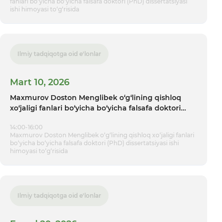
fanlari bo‘yicha bo‘yicha falsafa doktori (PhD) dissertatsiyasi
ishi himoyasi tо‘g‘risida
Ilmiy tadqiqotga oid e'lonlar
Mart 10, 2026
Maxmurov Doston Menglibek o‘g‘lining qishloq
xo‘jaligi fanlari bo‘yicha bo‘yicha falsafa doktori
(PhD) dissertatsiyasi ishi himoyasi tо‘g‘risida
14:00-16:00
Maxmurov Doston Menglibek o‘g‘lining qishloq xo‘jaligi fanlari
bo‘yicha bo‘yicha falsafa doktori (PhD) dissertatsiyasi ishi
himoyasi tо‘g‘risida
Ilmiy tadqiqotga oid e'lonlar