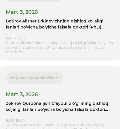
Mart 3, 2026
Botirov Alisher Erkinovichning qishloq xo‘jaligi
fanlari bo‘yicha bo‘yicha falsafa doktori (PhD)
dissertatsiyasi ishi himoyasi tо‘g‘risida
14:00-16:00
Botirov Alisher Erkinovichning qishloq xo‘jaligi fanlari bo‘yicha
bo‘yicha falsafa doktori (PhD) dissertatsiyasi ishi himoyasi
tо‘g‘risida
Ilmiy tadqiqotga oid e'lonlar
Mart 3, 2026
Zokirov Qurbonalijon G‘aybullo о‘g‘lining qishloq
xo‘jaligi fanlari bo‘yicha bo‘yicha falsafa doktori
(PhD) dissertatsiyasi ishi himoyasi tо‘g‘risida
16:00-18:00
Zokirov Qurbonalijon G‘aybullo о‘g‘lining qishloq xo‘jaligi