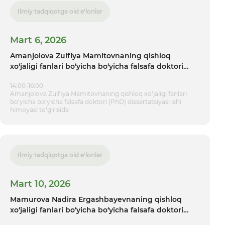
Ilmiy tadqiqotga oid e'lonlar
Mart 6, 2026
Amanjolova Zulfiya Mamitovnaning qishloq
xo‘jaligi fanlari bo‘yicha bo‘yicha falsafa doktori
(PhD) dissertatsiyasi ishi himoyasi tо‘g‘risida
14:00-16:00
Amanjolova Zulfiya Mamitovnaning qishloq xo‘jaligi fanlari
bo‘yicha bo‘yicha falsafa doktori (PhD) dissertatsiyasi ishi
himoyasi tо‘g‘risida
Ilmiy tadqiqotga oid e'lonlar
Mart 10, 2026
Mamurova Nadira Ergashbayevnaning qishloq
xo‘jaligi fanlari bo‘yicha bo‘yicha falsafa doktori
(PhD) dissertatsiyasi ishi himoyasi tо‘g‘risida