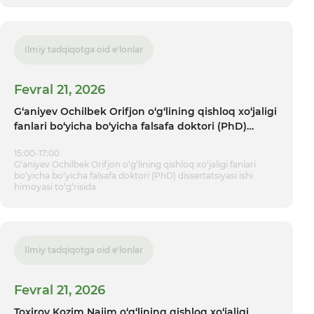
Ilmiy tadqiqotga oid e'lonlar
Fevral 21, 2026
G‘aniyev Ochilbek Orifjon o‘g‘lining qishloq xo‘jaligi
fanlari bo‘yicha bo‘yicha falsafa doktori (PhD)
dissertatsiyasi ishi himoyasi tо‘g‘risida
15:00-17:00
G‘aniyev Ochilbek Orifjon o‘g‘lining qishloq xo‘jaligi fanlari
bo‘yicha bo‘yicha falsafa doktori (PhD) dissertatsiyasi ishi
himoyasi tо‘g‘risida
Ilmiy tadqiqotga oid e'lonlar
Fevral 21, 2026
Toxirov Kozim Najim o‘g‘lining qishloq xo‘jaligi