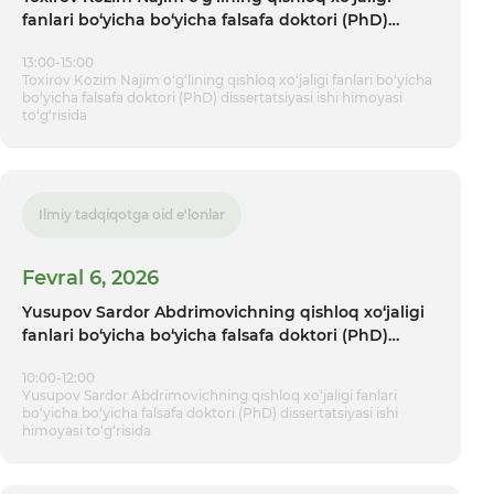
fanlari bo‘yicha bo‘yicha falsafa doktori (PhD)
dissertatsiyasi ishi himoyasi tо‘g‘risida
13:00-15:00
Toxirov Kozim Najim o‘g‘lining qishloq xo‘jaligi fanlari bo‘yicha
bo‘yicha falsafa doktori (PhD) dissertatsiyasi ishi himoyasi
tо‘g‘risida
Ilmiy tadqiqotga oid e'lonlar
Fevral 6, 2026
Yusupov Sardor Abdrimovichning qishloq xo‘jaligi
fanlari bo‘yicha bo‘yicha falsafa doktori (PhD)
dissertatsiyasi ishi himoyasi tо‘g‘risida
10:00-12:00
Yusupov Sardor Abdrimovichning qishloq xo‘jaligi fanlari
bo‘yicha bo‘yicha falsafa doktori (PhD) dissertatsiyasi ishi
himoyasi tо‘g‘risida