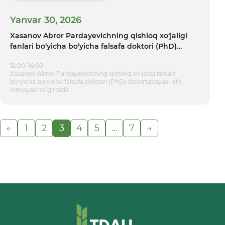
Yanvar 30, 2026
Xasanov Abror Pardayevichning qishloq xo‘jaligi
fanlari bo‘yicha bo‘yicha falsafa doktori (PhD)
dissertatsiyasi ishi himoyasi tо‘g‘risida
12:00-14:00
Xasanov Abror Pardayevichning qishloq xo‘jaligi fanlari
bo‘yicha bo‘yicha falsafa doktori (PhD) dissertatsiyasi ishi
himoyasi tо‘g‘risida
←
1
2
3
4
5
…
7
→