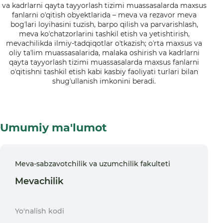
va kadrlarni qayta tayyorlash tizimi muassasalarda maxsus
fanlarni oʼqitish obyektlarida – meva va rezavor meva
bogʼlari loyihasini tuzish, barpo qilish va parvarishlash,
meva koʼchatzorlarini tashkil etish va yetishtirish,
mevachilikda ilmiy-tadqiqotlar oʼtkazish; oʼrta maxsus va
oliy taʼlim muassasalarida, malaka oshirish va kadrlarni
qayta tayyorlash tizimi muassasalarda maxsus fanlarni
oʼqitishni tashkil etish kabi kasbiy faoliyati turlari bilan
shugʼullanish imkonini beradi.
Umumiy ma'lumot
Meva-sabzavotchilik va uzumchilik fakulteti
Mevachilik
Yo'nalish kodi