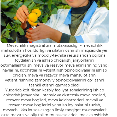
Mevachilik magistratura mutaxassisligi – mevachilik
mahsulotlari hosildorligi va sifatini oshirish maqsadida yer,
suv, energetika va moddiy-texnika resurslaridan oqilona
foydalanish va ishlab chiqarish jarayonlarini
optimallashtirish, meva va rezavor meva ekinlarining yangi
navlarini, koʼchatlarini yetishtirish texnologiyalarini ishlab
chiqish, meva va rezavor meva mahsulotlarini
yetishtirishning zamonaviy texnologiyalarini qoʼllashni
tashkil etishni qamrab oladi.
Yuqorida keltirilgan kasbiy faoliyat sohalarining ishlab
chiqarish jarayonlari intensiv va ekstensiv meva bogʼlari,
rezavor meva bog’lari, meva ko’chatzorlari, mevali va
rezavor meva bogʼlarini yaratish loyihalarini tuzish,
mevachilikka ixtisoslashgan ilmiy-tadqiqot muassasalari;
oʼrta maxsus va oliy taʼlim muassasalarida, malaka oshirish