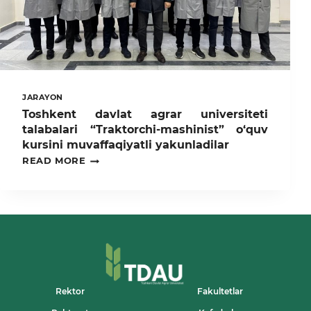
JARAYON
Toshkent davlat agrar universiteti
talabalari “Traktorchi-mashinist” o‘quv
kursini muvaffaqiyatli yakunladilar
TOSHKENT
READ MORE
DAVLAT
AGRAR
UNIVERSITETI
TALABALARI
“TRAKTORCHI-
MASHINIST”
O‘QUV
KURSINI
MUVAFFAQIYATLI
YAKUNLADILAR
Rektor
Fakultetlar