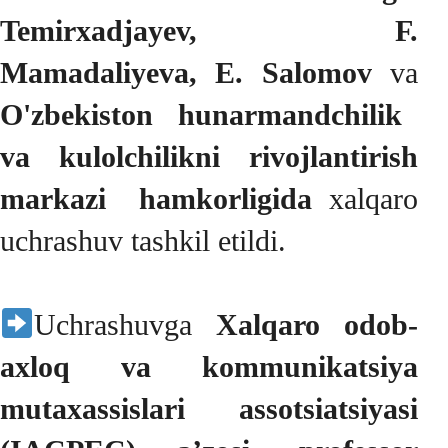
Temirxadjayev,
F.
Mamadaliyeva, E. Salomov
va
O'zbekiston hunarmandchilik
va kulolchilikni rivojlantirish
markazi hamkorligida
xalqaro
uchrashuv tashkil etildi.
Uchrashuvga
Xalqaro odob-
axloq va kommunikatsiya
mutaxassislari assotsiatsiyasi