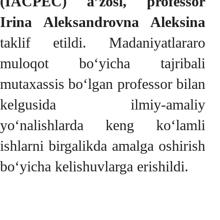
(IACPEC) a’zosi, professor
Irina Aleksandrovna Aleksina
taklif etildi. Madaniyatlararo
muloqot bo‘yicha tajribali
mutaxassis bo‘lgan professor bilan
kelgusida ilmiy-amaliy
yo‘nalishlarda keng ko‘lamli
ishlarni birgalikda amalga oshirish
bo‘yicha kelishuvlarga erishildi.