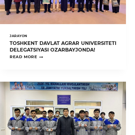
JARAYON
TOSHKENT DAVLAT AGRAR UNIVERSITETI
DELEGATSIYASI OZARBAYJONDA!
TOSHKENT
READ MORE
DAVLAT
AGRAR
UNIVERSITETI
DELEGATSIYASI
OZARBAYJONDA!