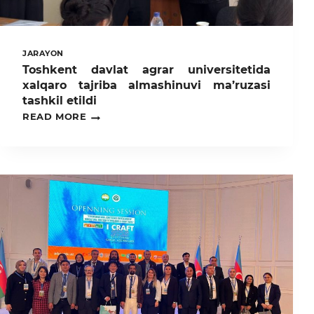
JARAYON
Toshkent davlat agrar universitetida
xalqaro tajriba almashinuvi ma’ruzasi
tashkil etildi
TOSHKENT
READ MORE
DAVLAT
AGRAR
UNIVERSITETIDA
XALQARO
TAJRIBA
ALMASHINUVI
MA’RUZASI
TASHKIL
ETILDI