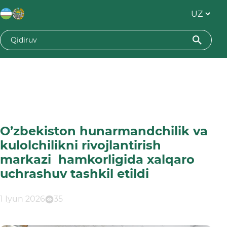
O’zbekiston hunarmandchilik va
kulolchilikni rivojlantirish
markazi hamkorligida xalqaro
uchrashuv tashkil etildi
1 Iyun 2026
35