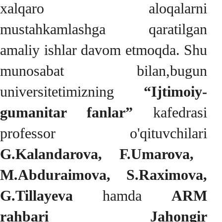
xalqaro aloqalarni
mustahkamlashga qaratilgan
amaliy ishlar davom etmoqda. Shu
munosabat bilan,bugun
universitetimizning
“Ijtimoiy-
gumanitar fanlar”
kafedrasi
professor o'qituvchilari
G.Kalandarova, F.Umarova,
M.Abduraimova, S.Raximova,
G.Tillayeva
hamda
ARM
rahbari Jahongir