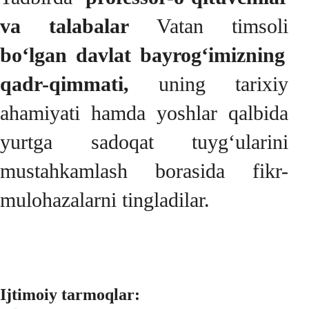
va talabalar
Vatan timsoli
bo‘lgan davlat bayrog‘imizning
qadr-qimmati,
uning tarixiy
ahamiyati hamda yoshlar qalbida
yurtga sadoqat tuyg‘ularini
mustahkamlash borasida fikr-
mulohazalarni tingladilar.
Ijtimoiy tarmoqlar: