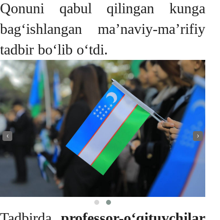
Qonuni qabul qilingan kunga
bag‘ishlangan ma’naviy-ma’rifiy
tadbir bo‘lib o‘tdi.
‹
›
Tadbirda
professor-o‘qituvchilar