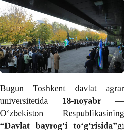
Bugun Toshkent davlat agrar
universitetida
18-noyabr
—
O‘zbekiston Respublikasining
“Davlat bayrog‘i to‘g‘risida”
gi