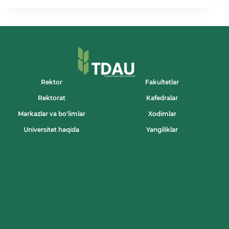
AGRAR
UNIVERSITETIDA
“BESH
MUHIM
TASHABBUS”
DOIRASIDA
TALABALARNING
BO‘SH
VAQTLARINI
MAZMUNLI
Rektor
Fakultetlar
O‘TKAZISHGA
Rektorat
Kafedralar
QARATILGAN
TADBIRLAR
Markazlar va bo'limlar
Xodimlar
DAVOM
ETMOQDA
Universitet haqida
Yangiliklar