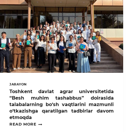
UCHUN
QANDAY
CHORALAR
KO‘RISH
KERAK?
JARAYON
Toshkent davlat agrar universitetida
“Besh muhim tashabbus” doirasida
talabalarning bo‘sh vaqtlarini mazmunli
o‘tkazishga qaratilgan tadbirlar davom
etmoqda
TOSHKENT
READ MORE
DAVLAT