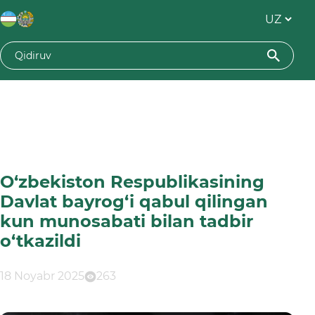
O‘zbekiston Respublikasining
Davlat bayrog‘i qabul qilingan
kun munosabati bilan tadbir
o‘tkazildi
18 Noyabr 2025
263