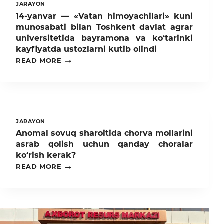
JARAYON
14-yanvar — «Vatan himoyachilari» kuni
munosabati bilan Toshkent davlat agrar
universitetida bayramona va ko‘tarinki
kayfiyatda ustozlarni kutib olindi
14-
READ MORE
YANVAR
—
«VATAN
HIMOYACHILARI»
KUNI
MUNOSABATI
BILAN
JARAYON
TOSHKENT
Anomal sovuq sharoitida chorva mollarini
DAVLAT
asrab qolish uchun qanday choralar
AGRAR
UNIVERSITETIDA
ko‘rish kerak?
BAYRAMONA
ANOMAL
READ MORE
VA
SOVUQ
KO‘TARINKI
SHAROITIDA
KAYFIYATDA
CHORVA
USTOZLARNI
MOLLARINI
KUTIB
ASRAB
OLINDI
QOLISH