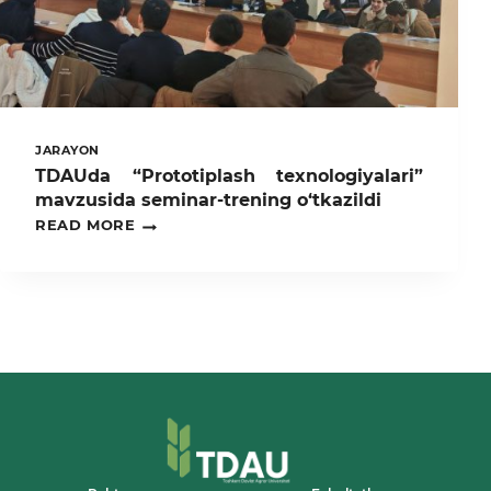
JARAYON
TDAUda “Prototiplash texnologiyalari”
mavzusida seminar-trening o‘tkazildi
TDAUDA
READ MORE
“PROTOTIPLASH
TEXNOLOGIYALARI”
MAVZUSIDA
SEMINAR-
TRENING
O‘TKAZILDI