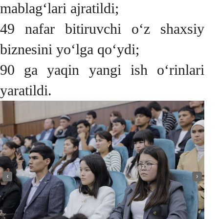
mablag‘lari ajratildi;
49 nafar bitiruvchi o‘z shaxsiy
biznesini yo‘lga qo‘ydi;
90 ga yaqin yangi ish o‘rinlari
yaratildi.
‹
›