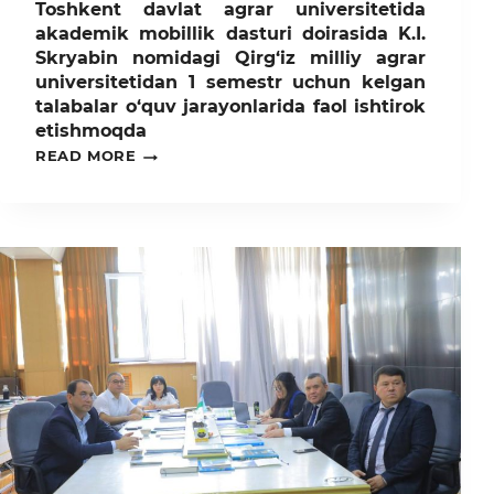
Toshkent davlat agrar universitetida
akademik mobillik dasturi doirasida K.I.
Skryabin nomidagi Qirg‘iz milliy agrar
universitetidan 1 semestr uchun kelgan
talabalar o‘quv jarayonlarida faol ishtirok
etishmoqda
TOSHKENT
READ MORE
DAVLAT
AGRAR
UNIVERSITETIDA
AKADEMIK
MOBILLIK
DASTURI
DOIRASIDA
K.I.
SKRYABIN
NOMIDAGI
QIRG‘IZ
MILLIY
AGRAR
UNIVERSITETIDAN
1
SEMESTR
UCHUN
KELGAN