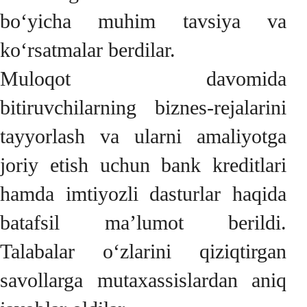
bo‘yicha muhim tavsiya va
ko‘rsatmalar berdilar.
Muloqot davomida
bitiruvchilarning biznes-rejalarini
tayyorlash va ularni amaliyotga
joriy etish uchun bank kreditlari
hamda imtiyozli dasturlar haqida
batafsil ma’lumot berildi.
Talabalar o‘zlarini qiziqtirgan
savollarga mutaxassislardan aniq