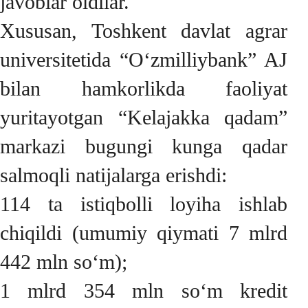
javoblar oldilar.
Xususan, Toshkent davlat agrar
universitetida “O‘zmilliybank” AJ
bilan hamkorlikda faoliyat
yuritayotgan “Kelajakka qadam”
markazi bugungi kunga qadar
salmoqli natijalarga erishdi:
114 ta istiqbolli loyiha ishlab
chiqildi (umumiy qiymati 7 mlrd
442 mln so‘m);
1 mlrd 354 mln so‘m kredit