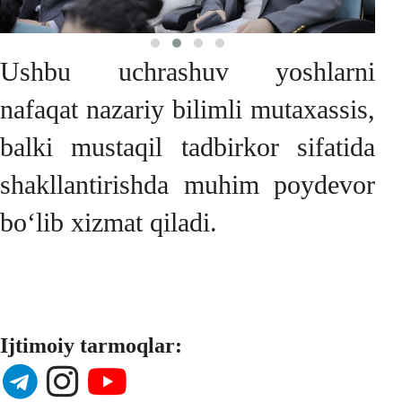
Ushbu uchrashuv yoshlarni
nafaqat nazariy bilimli mutaxassis,
balki mustaqil tadbirkor sifatida
shakllantirishda muhim poydevor
bo‘lib xizmat qiladi.
Ijtimoiy tarmoqlar: