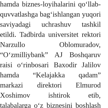
hamda biznes-loyihalarini qo‘llab-
quvvatlashga bag‘ishlangan yuqori
saviyadagi uchrashuv tashkil
etildi. Tadbirda universitet rektori
Narzullo Oblomuradov,
“O‘zmilliybank” AJ Boshqaruv
raisi o‘rinbosari Baxodir Jalilov
hamda “Kelajakka qadam”
markazi direktori Elmurod
Xoshimov ishtirok etib,
talabalarga o‘z biznesini boshlash