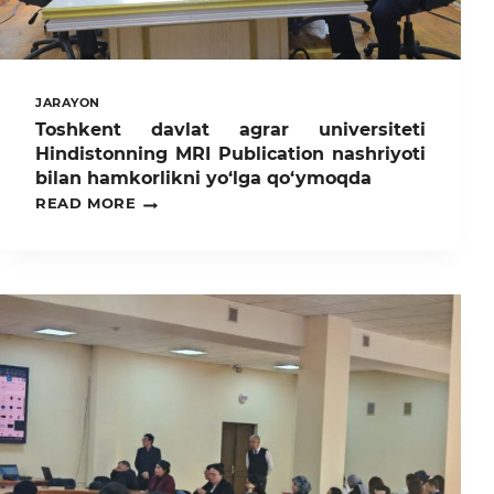
TALABALAR
O‘QUV
JARAYONLARIDA
FAOL
ISHTIROK
JARAYON
ETISHMOQDA
Toshkent davlat agrar universiteti
Hindistonning MRI Publication nashriyoti
bilan hamkorlikni yo‘lga qo‘ymoqda
TOSHKENT
READ MORE
DAVLAT
AGRAR
UNIVERSITETI
HINDISTONNING
MRI
PUBLICATION
NASHRIYOTI
BILAN
HAMKORLIKNI
YO‘LGA
QO‘YMOQDA