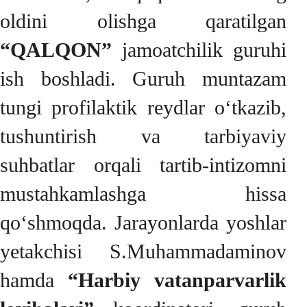
oldini olishga qaratilgan
“QALQON”
jamoatchilik guruhi
ish boshladi. Guruh muntazam
tungi profilaktik reydlar o‘tkazib,
tushuntirish va tarbiyaviy
suhbatlar orqali tartib-intizomni
mustahkamlashga hissa
qo‘shmoqda. Jarayonlarda yoshlar
yetakchisi S.Muhammadaminov
hamda
“Harbiy vatanparvarlik