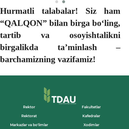
Hurmatli talabalar! Siz ham
“QALQON” bilan birga bo‘ling,
tartib va osoyishtalikni
birgalikda ta’minlash –
barchamizning vazifamiz!
Rektor
Fakultetlar
Rektorat
Kafedralar
Markazlar va bo'limlar
Xodimlar