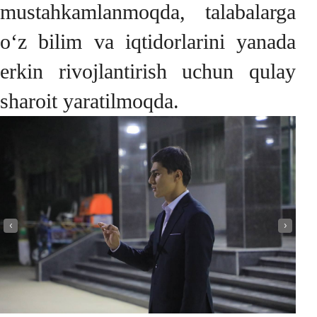
mustahkamlanmoqda, talabalarga
o‘z bilim va iqtidorlarini yanada
erkin rivojlantirish uchun qulay
sharoit yaratilmoqda.
‹
›