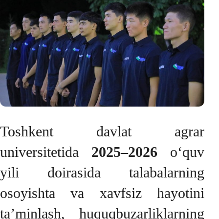
Toshkent davlat agrar
universitetida
2025–2026
o‘quv
yili doirasida talabalarning
osoyishta va xavfsiz hayotini
ta’minlash, huquqbuzarliklarning