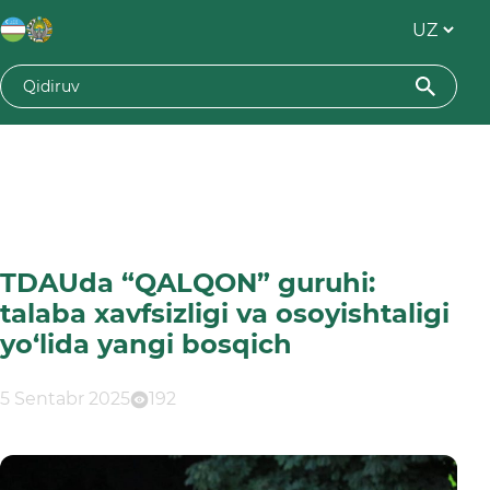
TDAUda “QALQON” guruhi:
talaba xavfsizligi va osoyishtaligi
yo‘lida yangi bosqich
5 Sentabr 2025
192