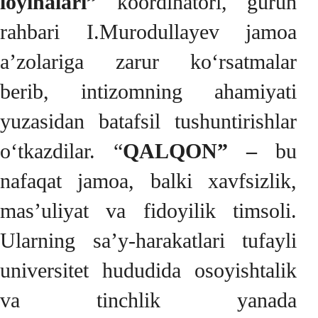
loyihalari”
koordinatori, guruh
rahbari I.Murodullayev jamoa
a’zolariga zarur ko‘rsatmalar
berib, intizomning ahamiyati
yuzasidan batafsil tushuntirishlar
o‘tkazdilar. “
QALQON” –
bu
nafaqat jamoa, balki xavfsizlik,
mas’uliyat va fidoyilik timsoli.
Ularning sa’y-harakatlari tufayli
universitet hududida osoyishtalik
va tinchlik yanada