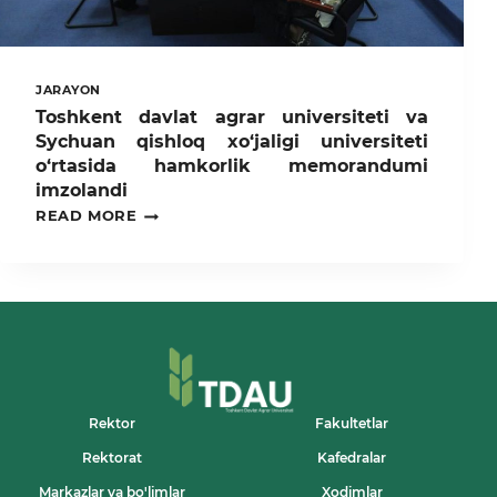
XAMRAYEVA
BOSHCHILIGIDA
TASHKIL
ETILDI
JARAYON
Toshkent davlat agrar universiteti va
Sychuan qishloq xo‘jaligi universiteti
o‘rtasida hamkorlik memorandumi
imzolandi
TOSHKENT
READ MORE
DAVLAT
AGRAR
UNIVERSITETI
VA
SYCHUAN
QISHLOQ
XO‘JALIGI
UNIVERSITETI
O‘RTASIDA
HAMKORLIK
MEMORANDUMI
Rektor
Fakultetlar
IMZOLANDI
Rektorat
Kafedralar
Markazlar va bo'limlar
Xodimlar