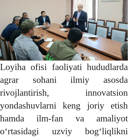
Loyiha ofisi faoliyati hududlarda
agrar sohani ilmiy asosda
rivojlantirish, innovatsion
yondashuvlarni keng joriy etish
hamda ilm-fan va amaliyot
o‘rtasidagi uzviy bog‘liqlikni