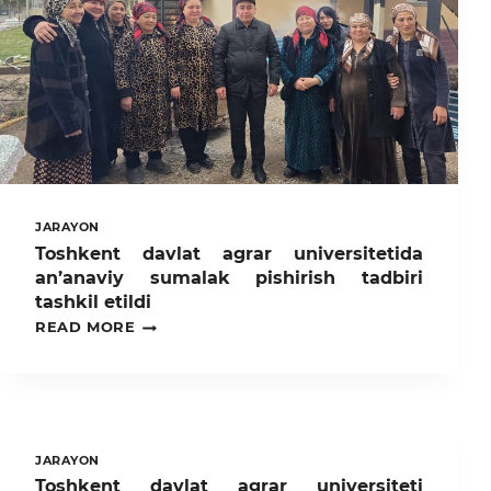
JARAYON
Toshkent davlat agrar universitetida
an’anaviy sumalak pishirish tadbiri
tashkil etildi
TOSHKENT
READ MORE
DAVLAT
AGRAR
UNIVERSITETIDA
AN’ANAVIY
SUMALAK
PISHIRISH
TADBIRI
JARAYON
TASHKIL
Toshkent davlat agrar universiteti