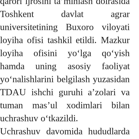
qarori ijrosini ta’minlash doirasida
Toshkent davlat agrar
universitetining Buxoro viloyati
loyiha ofisi tashkil etildi. Mazkur
loyiha ofisini yo‘lga qo‘yish
hamda uning asosiy faoliyat
yo‘nalishlarini belgilash yuzasidan
TDAU ishchi guruhi a’zolari va
tuman mas’ul xodimlari bilan
uchrashuv o‘tkazildi.
Uchrashuv davomida hududlarda