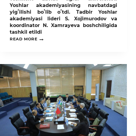
ETILDI
Yoshlar akademiyasining navbatdagi
yigʻilishi boʻlib oʻtdi. Tadbir Yoshlar
akademiyasi lideri S. Xojimurodov va
koordinator N. Xamrayeva boshchiligida
tashkil etildi
TOSHKENT
READ MORE
DAVLAT
AGRAR
UNIVERSITETI
YOSHLAR
AKADEMIYASINING
NAVBATDAGI
YIGʻILISHI
BOʻLIB
OʻTDI.
TADBIR
YOSHLAR
AKADEMIYASI
LIDERI
S.
XOJIMURODOV
VA
KOORDINATOR
N.