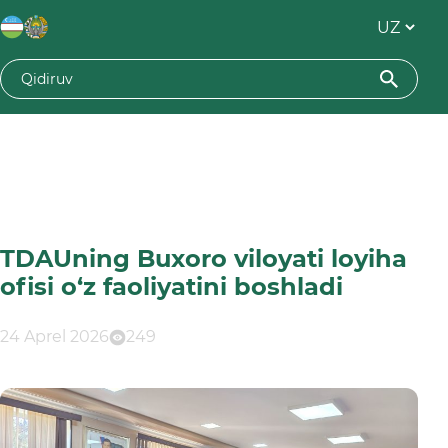
TDAUning Buxoro viloyati loyiha
ofisi o‘z faoliyatini boshladi
24 Aprel 2026
249