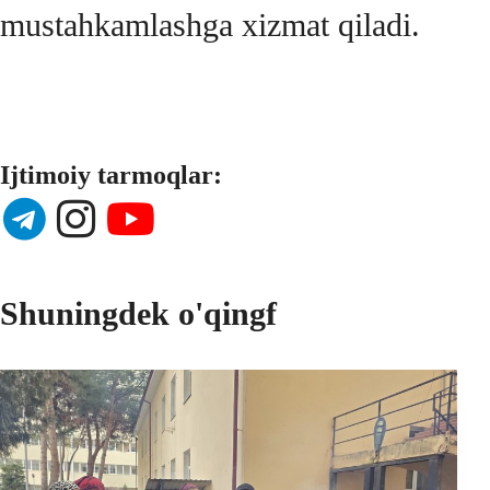
mustahkamlashga xizmat qiladi.
Ijtimoiy tarmoqlar:
Shuningdek o'qingf