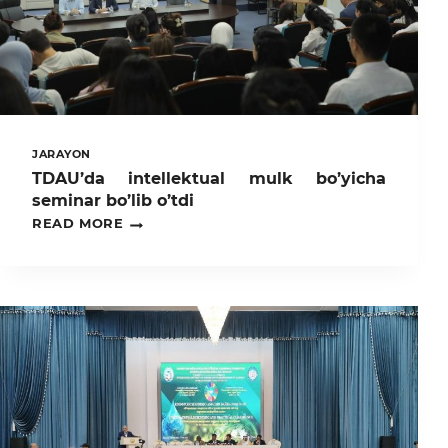
JARAYON
TDAU’da intellektual mulk bo’yicha
seminar bo’lib o’tdi
TDAU’DA
READ MORE
INTELLEKTUAL
MULK
BO’YICHA
SEMINAR
BO’LIB
O’TDI