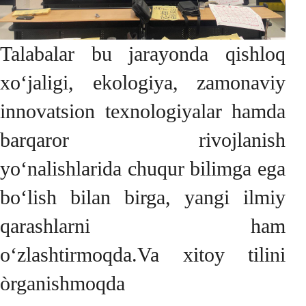
Talabalar bu jarayonda qishloq
xo‘jaligi, ekologiya, zamonaviy
innovatsion texnologiyalar hamda
barqaror rivojlanish
yo‘nalishlarida chuqur bilimga ega
bo‘lish bilan birga, yangi ilmiy
qarashlarni ham
o‘zlashtirmoqda.Va xitoy tilini
òrganishmoqda