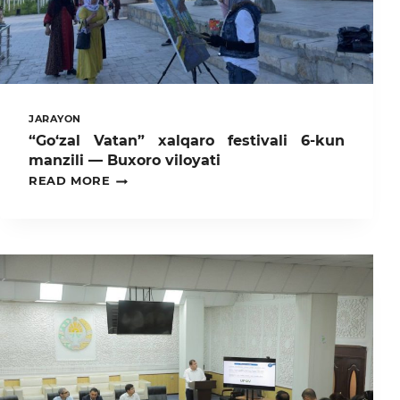
JARAYON
“Go‘zal Vatan” xalqaro festivali 6-kun
manzili — Buxoro viloyati
“GO‘ZAL
READ MORE
VATAN”
XALQARO
FESTIVALI
6-
KUN
MANZILI
—
BUXORO
VILOYATI