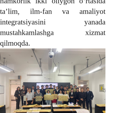
hamkorlik ikki oliygoh o‘rtasida
ta’lim, ilm-fan va amaliyot
integratsiyasini yanada
mustahkamlashga xizmat
qilmoqda.