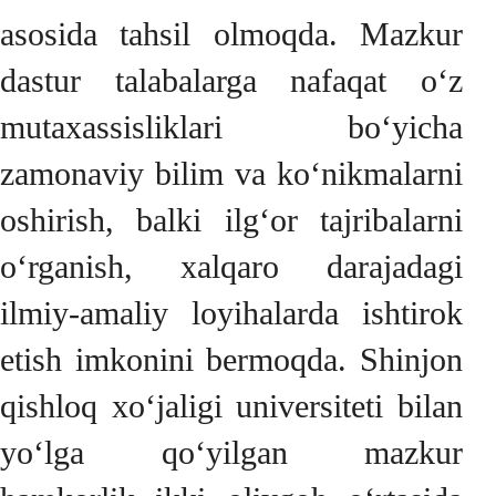
asosida tahsil olmoqda. Mazkur
dastur talabalarga nafaqat o‘z
mutaxassisliklari bo‘yicha
zamonaviy bilim va ko‘nikmalarni
oshirish, balki ilg‘or tajribalarni
o‘rganish, xalqaro darajadagi
ilmiy-amaliy loyihalarda ishtirok
etish imkonini bermoqda. Shinjon
qishloq xo‘jaligi universiteti bilan
yo‘lga qo‘yilgan mazkur