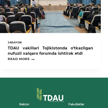
JARAYON
TDAU vakillari Tojikistonda o‘tkazilgan
nufuzli xalqaro forumda ishtirok etdi
TDAU
READ MORE
VAKILLARI
TOJIKISTONDA
O‘TKAZILGAN
NUFUZLI
XALQARO
FORUMDA
ISHTIROK
ETDI
Rektor
Fakultetlar