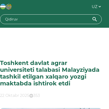
Toshkent davlat agrar
universiteti talabasi Malayziyada
tashkil etilgan xalqaro yozgi
maktabda ishtirok etdi
22 Oktabr 2025
353