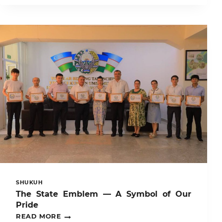
AGRAR
UNIVERSITETIDA
“KELAJAK
SOATI”
LOYIHASI
DOIRASIDA
NAVBATDAGI
“MAʼRIFAT
DARSI”
“OʻZBEKISTON
VA
JAHON”
MAVZUSIDA
O‘TKAZILDI.
SHUKUH
The State Emblem — A Symbol of Our
Pride
THE
READ MORE