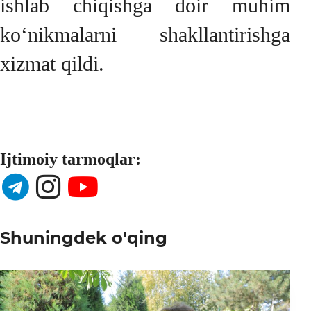
ishlab chiqishga doir muhim
ko‘nikmalarni shakllantirishga
xizmat qildi.
Ijtimoiy tarmoqlar:
Shuningdek o'qing