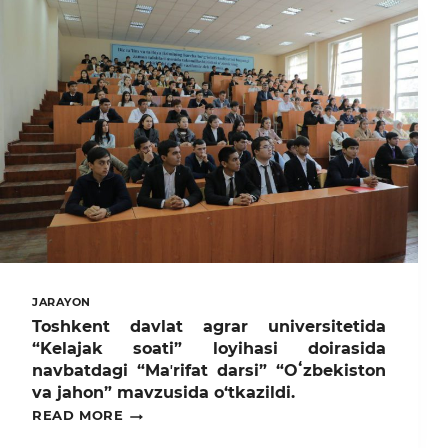
FESTIVALI
DOIRASIDA
IJODIY
PLENER
TASHKIL
ETILDI
JARAYON
Toshkent davlat agrar universitetida
“Kelajak soati” loyihasi doirasida
navbatdagi “Maʼrifat darsi” “Oʻzbekiston
va jahon” mavzusida o‘tkazildi.
TOSHKENT
READ MORE
DAVLAT