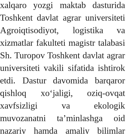
xalqaro yozgi maktab dasturida
Toshkent davlat agrar universiteti
Agroiqtisodiyot, logistika va
xizmatlar fakulteti magistr talabasi
Sh. Turopov Toshkent davlat agrar
universiteti vakili sifatida ishtirok
etdi. Dastur davomida barqaror
qishloq xo‘jaligi, oziq-ovqat
xavfsizligi va ekologik
muvozanatni ta’minlashga oid
nazariy hamda amaliy bilimlar