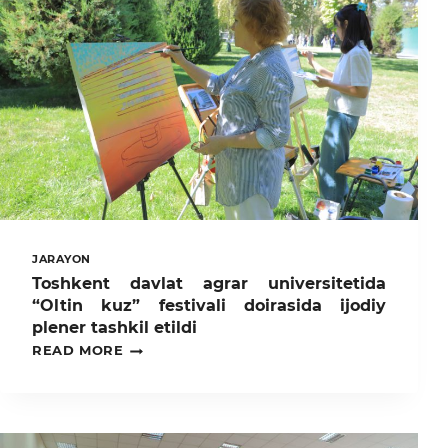
JARAYON
Toshkent davlat agrar universitetida
“Oltin kuz” festivali doirasida ijodiy
plener tashkil etildi
TOSHKENT
READ MORE
DAVLAT
AGRAR
UNIVERSITETIDA
“OLTIN
KUZ”