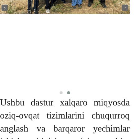
‹
›
Ushbu dastur xalqaro miqyosda
oziq-ovqat tizimlarini chuqurroq
anglash va barqaror yechimlar