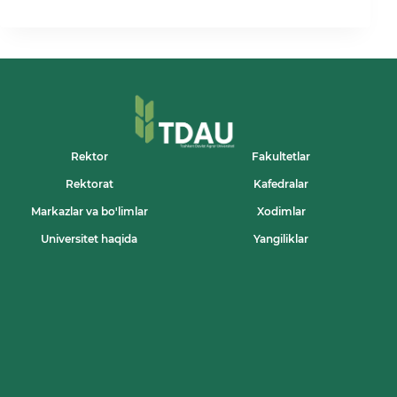
STATE
EMBLEM
—
A
SYMBOL
OF
OUR
PRIDE
Rektor
Fakultetlar
Rektorat
Kafedralar
Markazlar va bo'limlar
Xodimlar
Universitet haqida
Yangiliklar