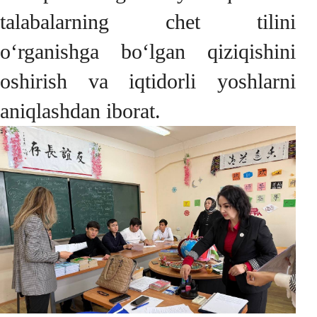
talabalarning chet tilini
o‘rganishga bo‘lgan qiziqishini
oshirish va iqtidorli yoshlarni
aniqlashdan iborat.