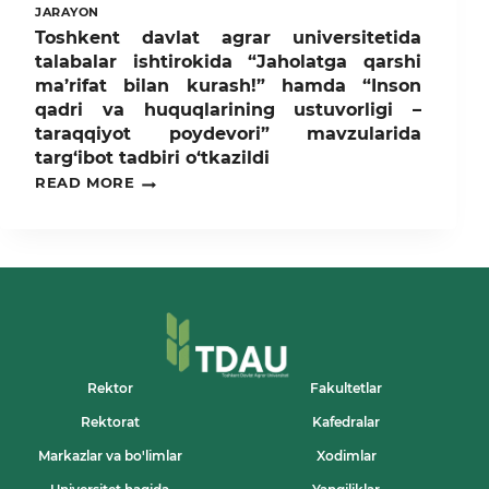
JARAYON
Toshkent davlat agrar universitetida
talabalar ishtirokida “Jaholatga qarshi
ma’rifat bilan kurash!” hamda “Inson
qadri va huquqlarining ustuvorligi –
taraqqiyot poydevori” mavzularida
targ‘ibot tadbiri o‘tkazildi
TOSHKENT
READ MORE
DAVLAT
AGRAR
UNIVERSITETIDA
TALABALAR
ISHTIROKIDA
“JAHOLATGA
QARSHI
MA’RIFAT
BILAN
KURASH!”
HAMDA
Rektor
Fakultetlar
“INSON
Rektorat
Kafedralar
QADRI
VA
Markazlar va bo'limlar
Xodimlar
HUQUQLARINING
USTUVORLIGI