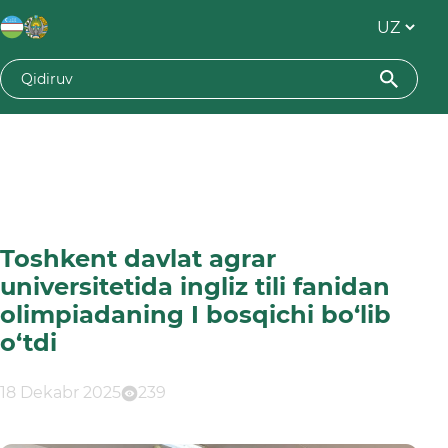
Toshkent davlat agrar
universitetida ingliz tili fanidan
olimpiadaning I bosqichi bo‘lib
o‘tdi
18 Dekabr 2025
239