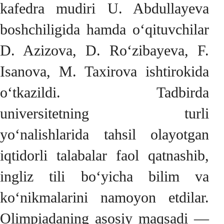
kafedra mudiri U. Abdullayeva
boshchiligida hamda o‘qituvchilar
D. Azizova, D. Ro‘zibayeva, F.
Isanova, M. Taxirova ishtirokida
o‘tkazildi. Tadbirda
universitetning turli
yo‘nalishlarida tahsil olayotgan
iqtidorli talabalar faol qatnashib,
ingliz tili bo‘yicha bilim va
ko‘nikmalarini namoyon etdilar.
Olimpiadaning asosiy maqsadi —