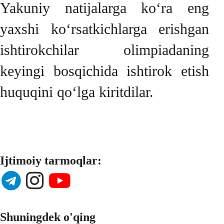
Yakuniy natijalarga ko‘ra eng
yaxshi ko‘rsatkichlarga erishgan
ishtirokchilar olimpiadaning
keyingi bosqichida ishtirok etish
huquqini qo‘lga kiritdilar.
Ijtimoiy tarmoqlar:
Shuningdek o'qing