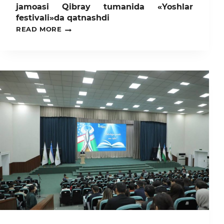
jamoasi Qibray tumanida «Yoshlar
festivali»da qatnashdi
TOSHKENT
READ MORE
DAVLAT
AGRAR
UNIVERSITETI
JAMOASI
QIBRAY
TUMANIDA
«YOSHLAR
FESTIVALI»DA
QATNASHDI