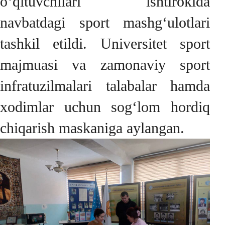
o‘qituvchilari ishtirokida
navbatdagi sport mashg‘ulotlari
tashkil etildi. Universitet sport
majmuasi va zamonaviy sport
infratuzilmalari talabalar hamda
xodimlar uchun sog‘lom hordiq
chiqarish maskaniga aylangan.