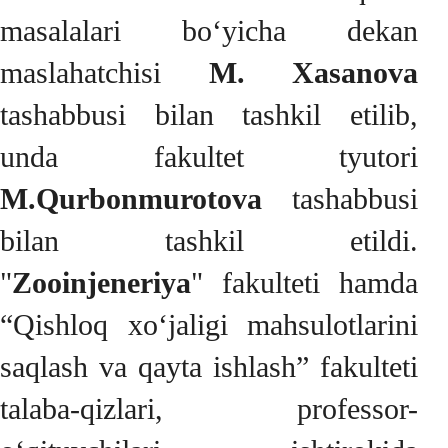
masalalari bo‘yicha dekan
maslahatchisi
M. Xasanova
tashabbusi bilan tashkil etilib,
unda fakultet tyutori
M.Qurbonmurotova
tashabbusi
bilan tashkil etildi.
"
Zooinjeneriya
" fakulteti hamda
“Qishloq xo‘jaligi mahsulotlarini
saqlash va qayta ishlash” fakulteti
talaba-qizlari, professor-