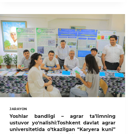
UNIVERSITETI
40
YILLIK
QADRDON
BITIRUVCHILARINI
BIRLASHTIRDI
JARAYON
Yoshlar bandligi – agrar ta’limning
ustuvor yo‘nalishi:Toshkent davlat agrar
universitetida o’tkazilgan “Karyera kuni”