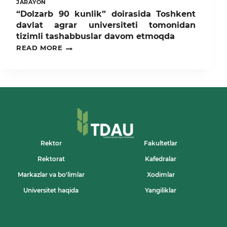
JARAYON
“Dolzarb 90 kunlik” doirasida Toshkent
davlat agrar universiteti tomonidan
tizimli tashabbuslar davom etmoqda
“DOLZARB
READ MORE
90
KUNLIK”
DOIRASIDA
TOSHKENT
DAVLAT
AGRAR
UNIVERSITETI
TOMONIDAN
TIZIMLI
TASHABBUSLAR
DAVOM
Rektor
Fakultetlar
ETMOQDA
Rektorat
Kafedralar
Markazlar va bo'limlar
Xodimlar
Universitet haqida
Yangiliklar