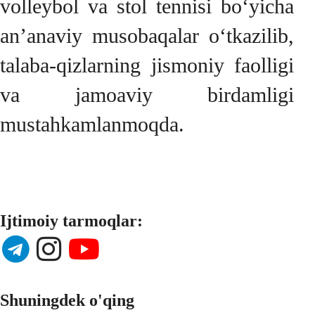
volleybol va stol tennisi bo‘yicha
an’anaviy musobaqalar o‘tkazilib,
talaba-qizlarning jismoniy faolligi
va jamoaviy birdamligi
mustahkamlanmoqda.
Ijtimoiy tarmoqlar:
Shuningdek o'qing