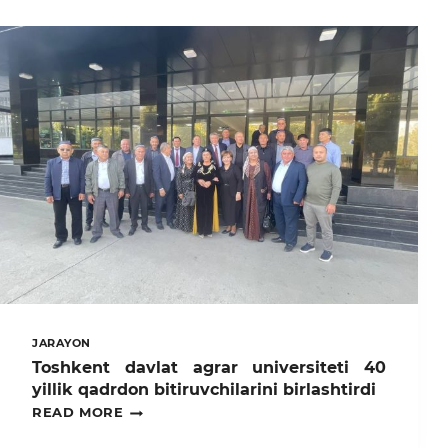
JARAYON
Toshkent davlat agrar universiteti 40
yillik qadrdon bitiruvchilarini birlashtirdi
TOSHKENT
READ MORE
DAVLAT
AGRAR