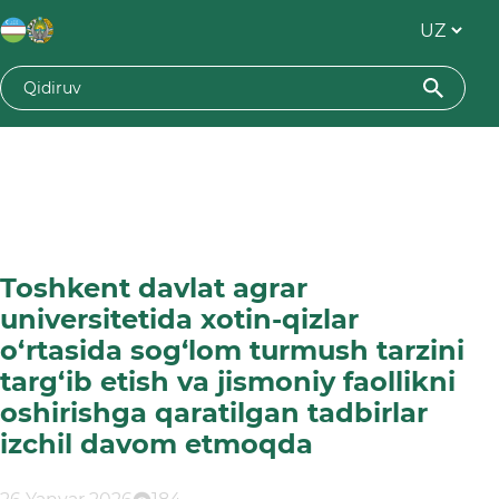
Toshkent davlat agrar
universitetida xotin-qizlar
o‘rtasida sog‘lom turmush tarzini
targ‘ib etish va jismoniy faollikni
oshirishga qaratilgan tadbirlar
izchil davom etmoqda