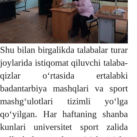
Shu bilan birgalikda talabalar turar
joylarida istiqomat qiluvchi talaba-
qizlar o‘rtasida ertalabki
badantarbiya mashqlari va sport
mashg‘ulotlari tizimli yo‘lga
qo‘yilgan. Har haftaning shanba
kunlari universitet sport zalida