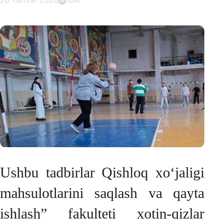
26 Yanvar 2026
184
Ushbu tadbirlar Qishloq xo‘jaligi
mahsulotlarini saqlash va qayta
ishlash” fakulteti xotin-qizlar