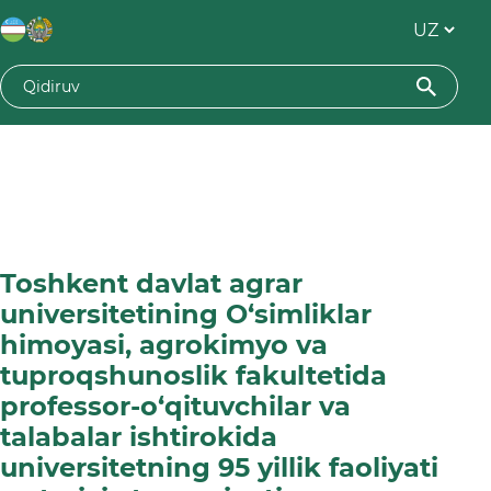
Toshkent davlat agrar
universitetining O‘simliklar
himoyasi, agrokimyo va
tuproqshunoslik fakultetida
professor-o‘qituvchilar va
talabalar ishtirokida
universitetning 95 yillik faoliyati