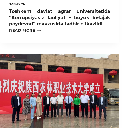
JARAYON
Toshkent davlat agrar universitetida
“Korrupsiyasiz faoliyat – buyuk kelajak
poydevori” mavzusida tadbir o‘tkazildi
TOSHKENT
READ MORE
DAVLAT
AGRAR
UNIVERSITETIDA
“KORRUPSIYASIZ
FAOLIYAT
–
BUYUK
KELAJAK
POYDEVORI”
MAVZUSIDA
TADBIR
O‘TKAZILDI