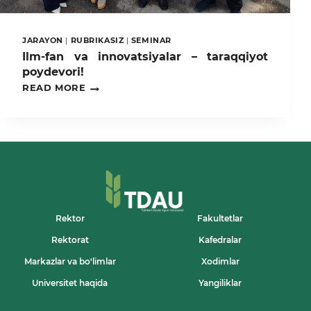
JARAYON
|
RUBRIKASIZ
|
SEMINAR
Ilm-fan va innovatsiyalar – taraqqiyot
poydevori!
ILM-
READ MORE
FAN
VA
INNOVATSIYALAR
–
TARAQQIYOT
POYDEVORI!
Rektor
Fakultetlar
Rektorat
Kafedralar
Markazlar va bo'limlar
Xodimlar
Universitet haqida
Yangiliklar