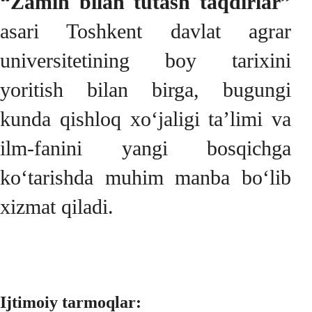
“Zamin bilan tutash taqdirlar”
asari Toshkent davlat agrar
universitetining boy tarixini
yoritish bilan birga, bugungi
kunda qishloq xo‘jaligi ta’limi va
ilm-fanini yangi bosqichga
ko‘tarishda muhim manba bo‘lib
xizmat qiladi.
Ijtimoiy tarmoqlar: