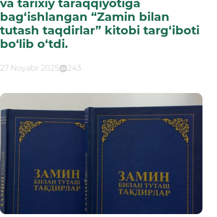
va tarixiy taraqqiyotiga
bag‘ishlangan “Zamin bilan
tutash taqdirlar” kitobi targ‘iboti
bo‘lib o‘tdi.
27 Noyabr 2025
243