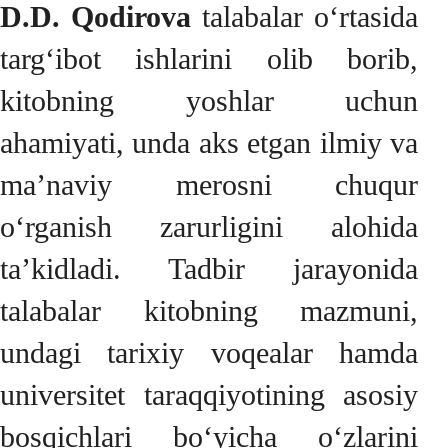
D.D. Qodirova
talabalar o‘rtasida
targ‘ibot ishlarini olib borib,
kitobning yoshlar uchun
ahamiyati, unda aks etgan ilmiy va
ma’naviy merosni chuqur
o‘rganish zarurligini alohida
ta’kidladi. Tadbir jarayonida
talabalar kitobning mazmuni,
undagi tarixiy voqealar hamda
universitet taraqqiyotining asosiy
bosqichlari bo‘yicha o‘zlarini