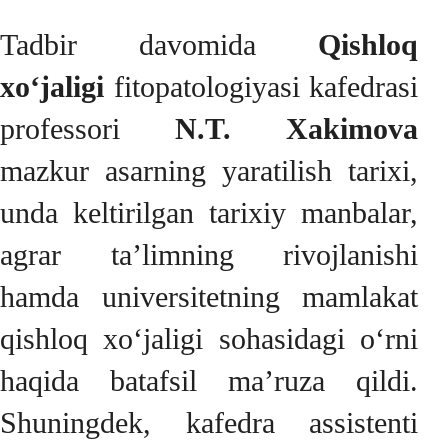
Tadbir davomida
Qishloq
xo‘jaligi
fitopatologiyasi kafedrasi
professori
N.T. Xakimova
mazkur asarning yaratilish tarixi,
unda keltirilgan tarixiy manbalar,
agrar ta’limning rivojlanishi
hamda universitetning mamlakat
qishloq xo‘jaligi sohasidagi o‘rni
haqida batafsil ma’ruza qildi.
Shuningdek, kafedra assistenti