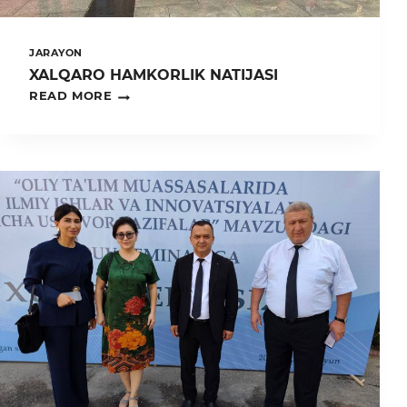
JARAYON
XALQARO HAMKORLIK NATIJASI
XALQARO
READ MORE
HAMKORLIK
NATIJASI