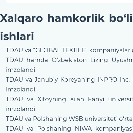
Xalqaro hamkorlik bo‘l
ishlari
TDAU va “GLOBAL TEXTILE” kompaniyalar g
TDAU hamda O‘zbekiston Lizing Uyushma
imzolandi.
TDAU va Janubiy Koreyaning INPRO Inc. k
imzolandi.
TDAU va Xitoyning Xi’an Fanyi universit
imzolandi.
TDAU va Polshaning WSB universiteti o‘rta
TDAU va Polshaning NIWA kompaniyasi o