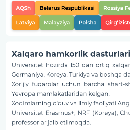
AQSh
Belarus Respublikasi
Rossiya F
Latviya
Malayziya
Polsha
Qirg‘izis
Xalqaro hamkorlik dasturlar
Universitet hozirda 150 dan ortiq xalqa
Germaniya, Koreya, Turkiya va boshqa dav
Xorijiy fuqarolar uchun barcha shart-sha
Yevropa mamlakatlaridan kelgan.
Xodimlarning o‘quv va ilmiy faoliyati An
Universitet Erasmus+, NRF (Koreya), Ch
professorlar jalb etilmoqda.