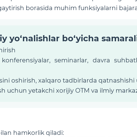
gaytirish borasida muhim funksiyalarni bajara
y yo‘nalishlar bo‘yicha samaral
irish
ro konferensiyalar, seminarlar, davra suhba
ini oshirish, xalqaro tadbirlarda qatnashishi
sh uchun yetakchi xorijiy OTM va ilmiy markaz
bilan hamkorlik qiladi: