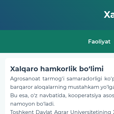
Xa
Faoliyat
Xalqaro hamkorlik bo‘limi
Agrosanoat tarmog‘i samaradorligi ko‘p 
barqaror aloqalarning mustahkam yo‘lga 
Bu esa, o‘z navbatida, kooperatsiya asosi
namoyon bo‘ladi.
Toshkent Davlat Agrar Universitetining 