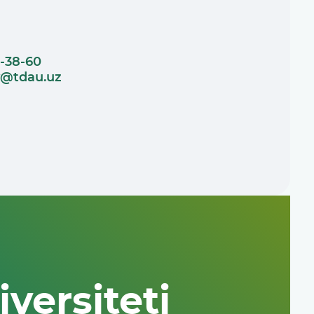
-38-60
v@tdau.uz
versiteti