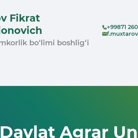
v Fikrat
+99871 260
jonovich
f.muxtaro
korlik bo‘limi boshlig‘i
Davlat Agrar Uni