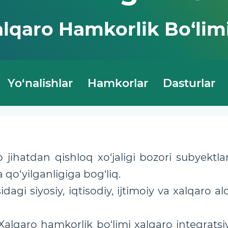
lqaro Hamkorlik Bo‘lim
Yo‘nalishlar
Hamkorlar
Dasturlar
jihatdan qishloq xo‘jaligi bozori subyektlar
qo‘yilganligiga bog‘liq.
dagi siyosiy, iqtisodiy, ijtimoiy va xalqaro a
Xalqaro hamkorlik bo‘limi xalqaro integratsi