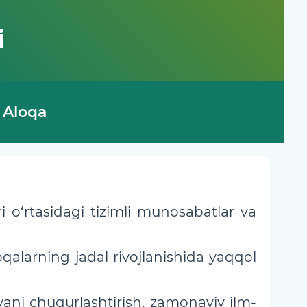
i
Aloqa
i o‘rtasidagi tizimli munosabatlar va
loqalarning jadal rivojlanishida yaqqol
yani chuqurlashtirish, zamonaviy ilm-