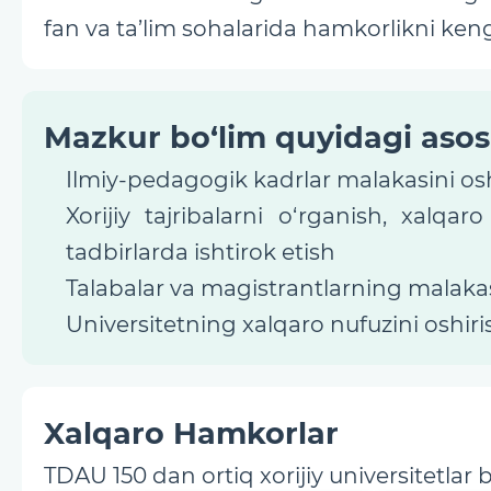
fan va ta’lim sohalarida hamkorlikni ken
Mazkur bo‘lim quyidagi asosi
Ilmiy-pedagogik kadrlar malakasini osh
Xorijiy tajribalarni o‘rganish, xalqa
tadbirlarda ishtirok etish
Talabalar va magistrantlarning malakas
Universitetning xalqaro nufuzini oshiri
Xalqaro Hamkorlar
TDAU 150 dan ortiq xorijiy universitetlar 