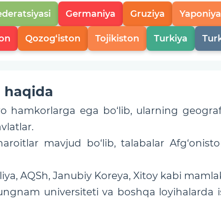
ederatsiyasi
Germaniya
Gruziya
Yaponiya
ton
Qozog‘iston
Tojikiston
Turkiya
Tur
i haqida
ro hamkorlarga ega bo‘lib, ularning geograf
latlar.
roitlar mavjud bo‘lib, talabalar Afg‘oniston
gliya, AQSh, Janubiy Koreya, Xitoy kabi mamla
ungnam universiteti va boshqa loyihalarda i