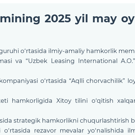
imining 2025 yil may oy
uruhi o‘rtasida ilmiy-amaliy hamkorlik me
si va “Uzbek Leasing International A.O.
ompaniyasi o‘rtasida “Aqlli chorvachilik” 
eti hamkorligida Xitoy tilini o‘qitish xal
sida strategik hamkorlikni chuqurlashtirish 
‘rtasida rezavor mevalar yo‘nalishida i