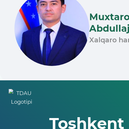
Muxtaro
Abdulla
Xalqaro ham
Toshkent 