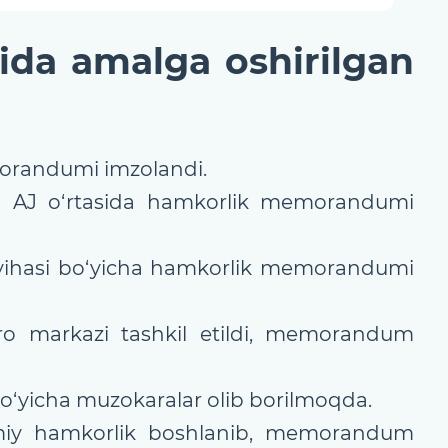
ida amalga oshirilgan
morandumi imzolandi.
” AJ o‘rtasida hamkorlik memorandumi
loyihasi bo‘yicha hamkorlik memorandumi
qaro markazi tashkil etildi, memorandum
bo‘yicha muzokaralar olib borilmoqda.
lmiy hamkorlik boshlanib, memorandum