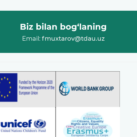
Biz bilan bog‘laning
Email:
fmuxtarov@tdau.uz