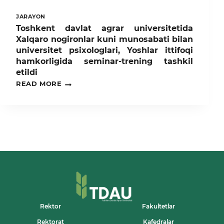
JARAYON
Toshkent davlat agrar universitetida
Xalqaro nogironlar kuni munosabati bilan
universitet psixologlari, Yoshlar ittifoqi
hamkorligida seminar-trening tashkil
etildi
TOSHKENT
READ MORE
DAVLAT
AGRAR
UNIVERSITETIDA
XALQARO
NOGIRONLAR
KUNI
MUNOSABATI
BILAN
UNIVERSITET
PSIXOLOGLARI,
YOSHLAR
ITTIFOQI
HAMKORLIGIDA
SEMINAR-
Rektor
Fakultetlar
TRENING
TASHKIL
Rektorat
Kafedralar