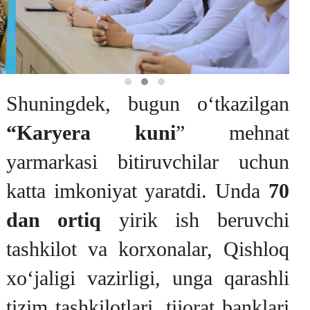
Shuningdek, bugun o‘tkazilgan
“Karyera kuni
” mehnat
yarmarkasi bitiruvchilar uchun
katta imkoniyat yaratdi. Unda
70
dan ortiq
yirik ish beruvchi
tashkilot va korxonalar, Qishloq
xo‘jaligi vazirligi, unga qarashli
tizim tashkilotlari, tijorat banklari