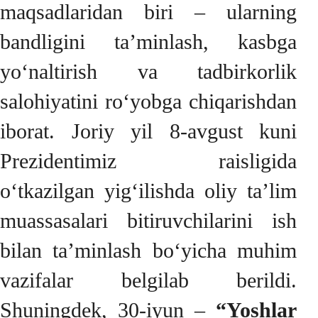
maqsadlaridan biri – ularning
bandligini ta’minlash, kasbga
yo‘naltirish va tadbirkorlik
salohiyatini ro‘yobga chiqarishdan
iborat. Joriy yil 8-avgust kuni
Prezidentimiz raisligida
o‘tkazilgan yig‘ilishda oliy ta’lim
muassasalari bitiruvchilarini ish
bilan ta’minlash bo‘yicha muhim
vazifalar belgilab berildi.
Shuningdek, 30-iyun –
“Yoshlar