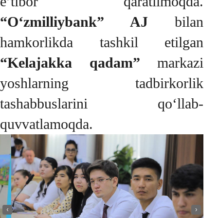
e’tibor qaratilmoqda.
“O‘zmilliybank” AJ
bilan
hamkorlikda tashkil etilgan
“Kelajakka qadam”
markazi
yoshlarning tadbirkorlik
tashabbuslarini qo‘llab-
quvvatlamoqda.
‹
›