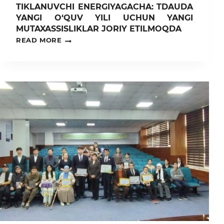
TIKLANUVCHI ENERGIYAGACHA: TDAUDA
YANGI O‘QUV YILI UCHUN YANGI
MUTAXASSISLIKLAR JORIY ETILMOQDA
SUN’IY
READ MORE
INTELLEKTDAN
QAYTA
TIKLANUVCHI
ENERGIYAGACHA:
TDAUDA
YANGI
O‘QUV
YILI
UCHUN
YANGI
MUTAXASSISLIKLAR
JORIY
ETILMOQDA