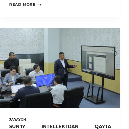
TDAU
READ MORE
REKTORI
AQSHNING
ARIZONA
UNIVERSITETI
BILAN
HAMKORLIK
BO‘YICHA
MUZOKARALAR
O‘TKAZDI
JARAYON
SUN’IY INTELLEKTDAN QAYTA