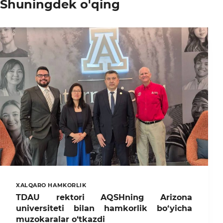
Shuningdek o'qing
XALQARO HAMKORLIK
TDAU rektori AQSHning Arizona
universiteti bilan hamkorlik bo‘yicha
muzokaralar o‘tkazdi