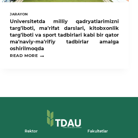
JARAYON
Universitetda milliy qadryatlarimizni
targ’iboti, ma’rifat darslari, kitobxonlik
targ’iboti va sport tadbirlari kabi bir qator
ma’naviy-ma’rifiy tadbirlar amalga
oshirilmoqda
UNIVERSITETDA
READ MORE
MILLIY
QADRYATLARIMIZNI
TARG’IBOTI,
MA’RIFAT
DARSLARI,
KITOBXONLIK
TARG’IBOTI
VA
SPORT
TADBIRLARI
KABI
BIR
QATOR
MA’NAVIY-
Rektor
Fakultetlar
MA’RIFIY