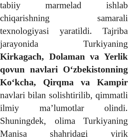
tabiiy marmelad ishlab
chiqarishning samarali
texnologiyasi yaratildi. Tajriba
jarayonida Turkiyaning
Kirkagach, Dolaman va Yerlik
qovun navlari O‘zbekistonning
Ko‘kcha, Qirqma va Kampir
navlari bilan solishtirilib, qimmatli
ilmiy ma’lumotlar olindi.
Shuningdek, olima Turkiyaning
Manisa shahridagi yirik