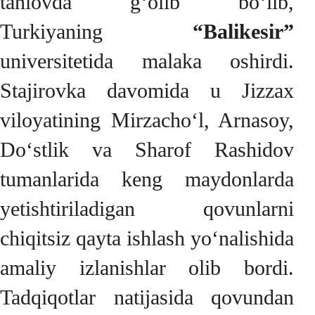
tanlovda g‘olib bo‘lib,
Turkiyaning
“Balikesir”
universitetida malaka oshirdi.
Stajirovka davomida u Jizzax
viloyatining Mirzacho‘l, Arnasoy,
Do‘stlik va Sharof Rashidov
tumanlarida keng maydonlarda
yetishtiriladigan qovunlarni
chiqitsiz qayta ishlash yo‘nalishida
amaliy izlanishlar olib bordi.
Tadqiqotlar natijasida qovundan