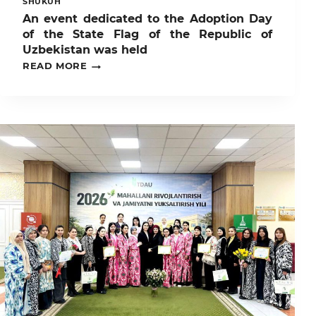
SHUKUH
An event dedicated to the Adoption Day
of the State Flag of the Republic of
Uzbekistan was held
AN
READ MORE
EVENT
DEDICATED
TO
THE
ADOPTION
DAY
OF
THE
STATE
FLAG
OF
THE
REPUBLIC
OF
UZBEKISTAN
WAS
HELD