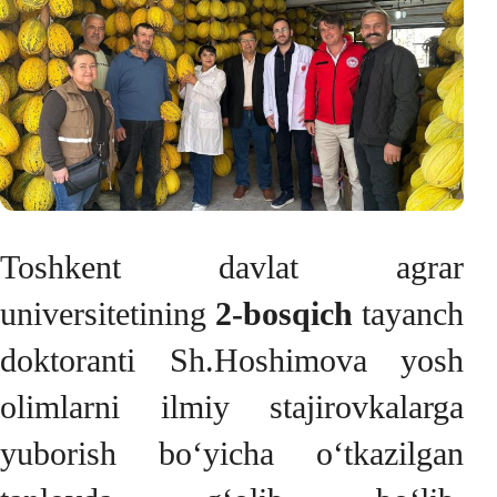
Toshkent davlat agrar
universitetining
2-bosqich
tayanch
doktoranti Sh.Hoshimova yosh
olimlarni ilmiy stajirovkalarga
yuborish bo‘yicha o‘tkazilgan