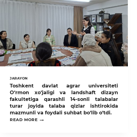
ISHLARNI
BOSHLADI
JARAYON
Toshkent davlat agrar universiteti
O‘rmon xo‘jaligi va landshaft dizayn
fakultetiga qarashli 14-sonli talabalar
turar joyida talaba qizlar ishtirokida
mazmunli va foydali suhbat bo‘lib o‘tdi.
TOSHKENT
READ MORE
DAVLAT
AGRAR
UNIVERSITETI