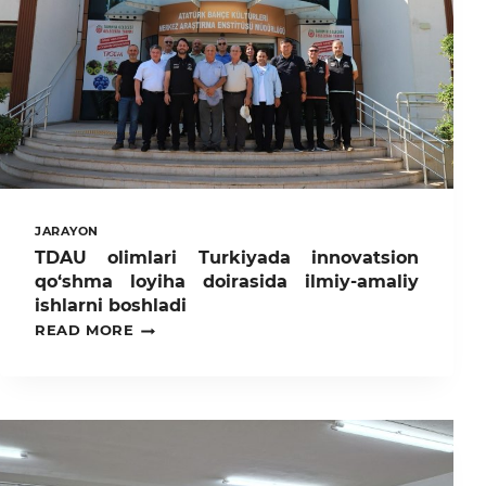
JARAYON
TDAU olimlari Turkiyada innovatsion
qo‘shma loyiha doirasida ilmiy-amaliy
ishlarni boshladi
TDAU
READ MORE
OLIMLARI
TURKIYADA
INNOVATSION
QO‘SHMA
LOYIHA
DOIRASIDA
ILMIY-
AMALIY