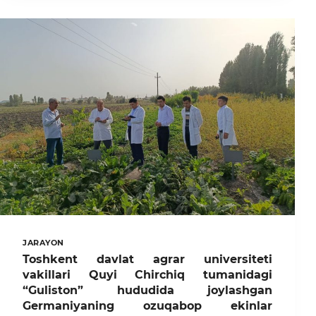
O‘RMON
XO‘JALIGI
VA
LANDSHAFT
DIZAYN
FAKULTETIGA
QARASHLI
14-
SONLI
TALABALAR
TURAR
JOYIDA
TALABA
QIZLAR
ISHTIROKIDA
MAZMUNLI
VA
FOYDALI
SUHBAT
BO‘LIB
JARAYON
O‘TDI.
Toshkent davlat agrar universiteti
vakillari Quyi Chirchiq tumanidagi
“Guliston” hududida joylashgan
Germaniyaning ozuqabop ekinlar