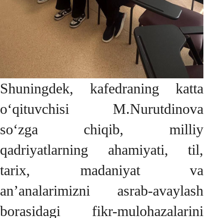
Shuningdek, kafedraning katta
o‘qituvchisi M.Nurutdinova
so‘zga chiqib, milliy
qadriyatlarning ahamiyati, til,
tarix, madaniyat va
an’analarimizni asrab-avaylash
borasidagi fikr-mulohazalarini