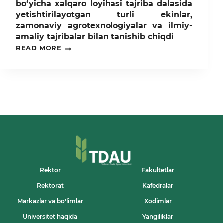
bo‘yicha xalqaro loyihasi tajriba dalasida
yetishtirilayotgan turli ekinlar,
zamonaviy agrotexnologiyalar va ilmiy-
amaliy tajribalar bilan tanishib chiqdi
TOSHKENT
READ MORE
DAVLAT
AGRAR
UNIVERSITETI
VAKILLARI
QUYI
CHIRCHIQ
TUMANIDAGI
“GULISTON”
HUDUDIDA
JOYLASHGAN
GERMANIYANING
OZUQABOP
EKINLAR
BO‘YICHA
Rektor
Fakultetlar
XALQARO
LOYIHASI
Rektorat
Kafedralar
TAJRIBA
DALASIDA
Markazlar va bo'limlar
Xodimlar
YETISHTIRILAYOTGAN
Universitet haqida
Yangiliklar
TURLI