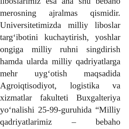
liboslarimiz esa ana shu bebaho
merosning ajralmas qismidir.
Universitetimizda milliy liboslar
targ‘ibotini kuchaytirish, yoshlar
ongiga milliy ruhni singdirish
hamda ularda milliy qadriyatlarga
mehr uyg‘otish maqsadida
Agroiqtisodiyot, logistika va
xizmatlar fakulteti Buxgalteriya
yo‘nalishi 25-99-guruhida “Milliy
qadriyatlarimiz – bebaho