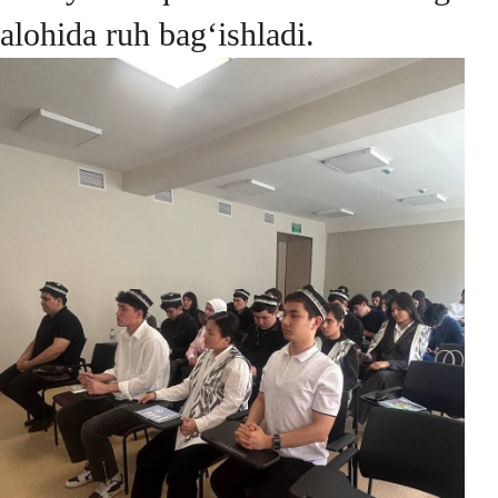
alohida ruh bag‘ishladi.