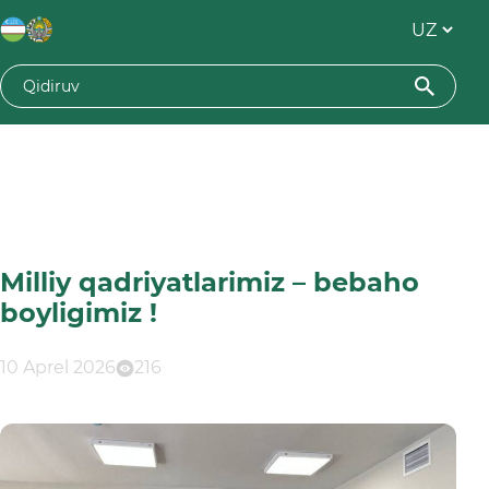
Milliy qadriyatlarimiz – bebaho
boyligimiz !
10 Aprel 2026
216