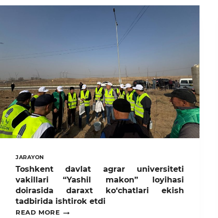
JARAYON
Toshkent davlat agrar universiteti
vakillari “Yashil makon” loyihasi
doirasida daraxt ko‘chatlari ekish
tadbirida ishtirok etdi
TOSHKENT
READ MORE