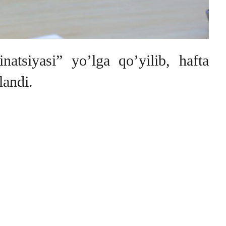
atsiyasi” yo’lga qo’yilib, hafta
landi.