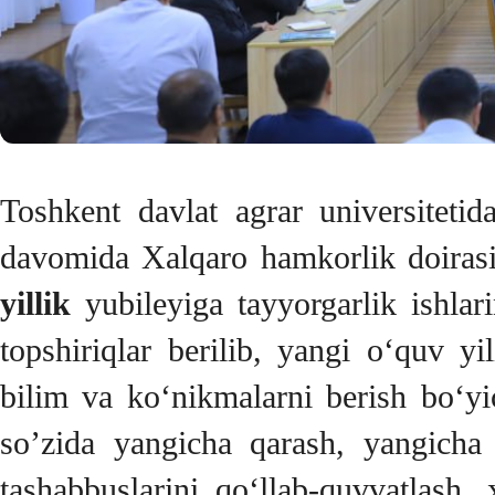
Toshkent davlat agrar universitetid
davomida Xalqaro hamkorlik doirasid
yillik
yubileyiga tayyorgarlik ishlari
topshiriqlar berilib, yangi o‘quv yi
bilim va ko‘nikmalarni berish bo‘yic
so’zida yangicha qarash, yangicha 
tashabbuslarini qo‘llab-quvvatlash, x