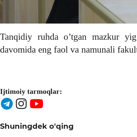
Tanqidiy ruhda o’tgan mazkur yig’i
davomida eng faol va namunali fakulte
Ijtimoiy tarmoqlar:
Shuningdek o'qing