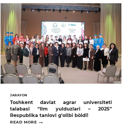
JARAYON
Toshkent davlat agrar universiteti
talabasi “Ilm yulduzlari – 2025”
Respublika tanlovi g‘olibi bòldi!
TOSHKENT
READ MORE
DAVLAT
AGRAR