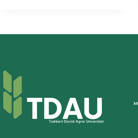
DAVLAT
AGRAR
UNIVERSITETI
VAKILLARI
“YASHIL
MAKON”
LOYIHASI
DOIRASIDA
DARAXT
KO‘CHATLARI
EKISH
TADBIRIDA
ISHTIROK
ETDI
M