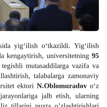
sida yig‘ilish o‘tkazildi. Yig‘ilish
 kengaytirish, universitetning
95
 tegishli mutasaddilarga vazifa va
llashtirish, talabalarga zamonaviy
rsitet ektori
N.Oblomuradov
o‘z
rayonlariga jalb etish, ularning
iz tillarini puxta o’zlashtirishlari