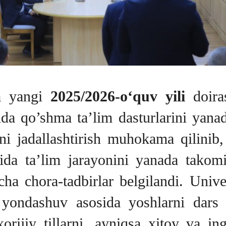
a yangi
2025/2026-o‘quv yili
doira
a qo’shma ta’lim dasturlarini yanada
ni jadallashtirish muhokama qilinib,
lida ta’lim jarayonini yanada takomi
ha chora-tadbirlar belgilandi. Unive
yondashuv asosida yoshlarni dars ja
orijiy tillarni, ayniqsa xitoy va ingl