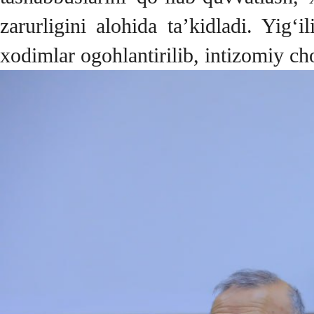
zarurligini alohida ta’kidladi. Yig
xodimlar ogohlantirilib, intizomiy cho