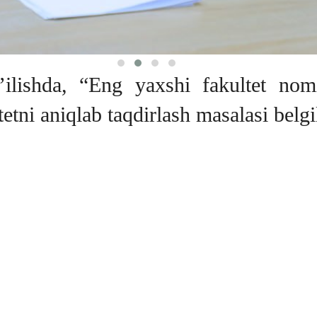
lishda, “Eng yaxshi fakultet nomin
tni aniqlab taqdirlash masalasi belgi