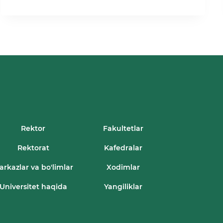
UNIVERSITETI
TALABASI
“ILM
YULDUZLARI
–
2025”
RESPUBLIKA
TANLOVI
G‘OLIBI
BÒLDI!
Rektor
Fakultetlar
Rektorat
Kafedralar
arkazlar va bo'limlar
Xodimlar
Universitet haqida
Yangiliklar